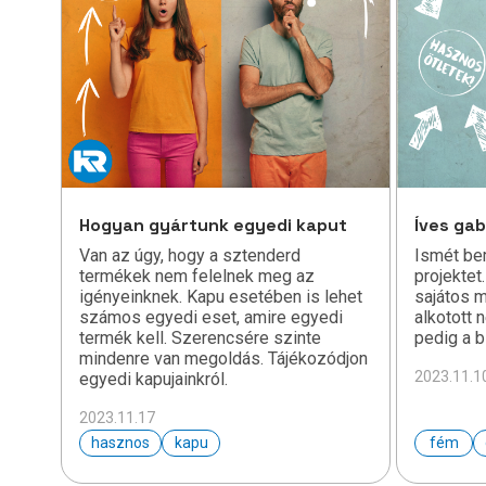
Hogyan gyártunk egyedi kaput
Íves ga
Van az úgy, hogy a sztenderd
Ismét be
termékek nem felelnek meg az
projektet
igényeinknek. Kapu esetében is lehet
sajátos m
számos egyedi eset, amire egyedi
alkotott 
termék kell. Szerencsére szinte
pedig a b
mindenre van megoldás. Tájékozódjon
2023.11.1
egyedi kapujainkról.
2023.11.17
hasznos
kapu
fém