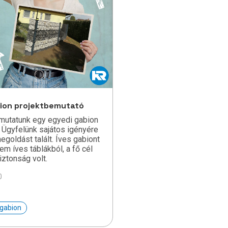
bion projektbemutató
mutatunk egy egyedi gabion
. Ügyfelünk sajátos igényére
egoldást talált. Íves gabiont
nem íves táblákból, a fő cél
iztonság volt.
0
gabion