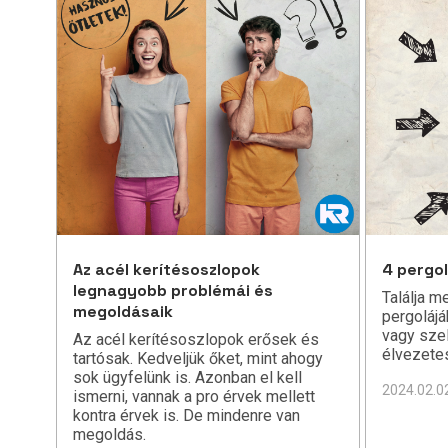
Az acél kerítésoszlopok
4 pergol
legnagyobb problémái és
Találja m
megoldásaik
pergoláj
vagy sze
Az acél kerítésoszlopok erősek és
élvezetes
tartósak. Kedveljük őket, mint ahogy
sok ügyfelünk is. Azonban el kell
2024.02.0
ismerni, vannak a pro érvek mellett
kontra érvek is. De mindenre van
megoldás.