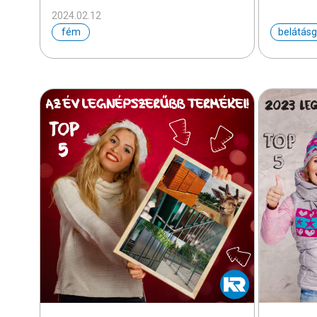
2024.02.12
fém
belátásg