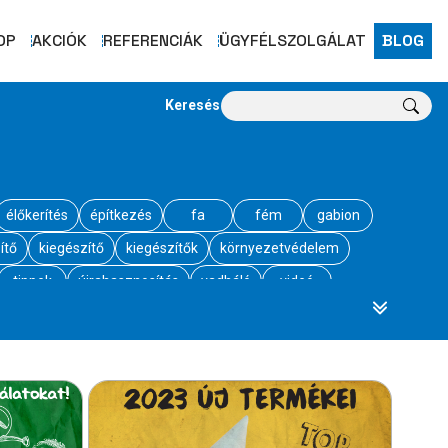
OP
AKCIÓK
REFERENCIÁK
ÜGYFÉLSZOLGÁLAT
BLOG
Keresés
élőkerítés
építkezés
fa
fém
gabion
ítő
kiegészítő
kiegészítők
környezetvédelem
tippek
újrahasznosítás
vadháló
videó