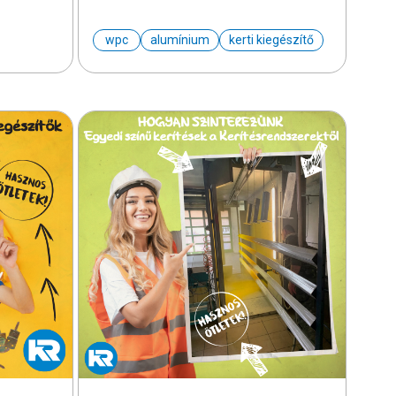
wpc
alumínium
kerti kiegészítő