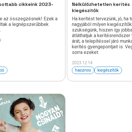
sottabb cikkeink 2023-
Nélkülözhetetlen kerítés
kiegészítők
eje az összegzésnek! Ezek a
Ha kerítést tervezünk, jó, ha t
oltak a legnépszerűbbek
nagyjából milyen kiegészítők
.
szükségünk, hiszen így jobb
átláthatjuk a kerítésrendszer 
9
árát, a telepítéssel járó munk
kerítés gyengepontjait is. Ve
sorra ezeket.
2023.12.14
ció
hasznos
kiegészítők