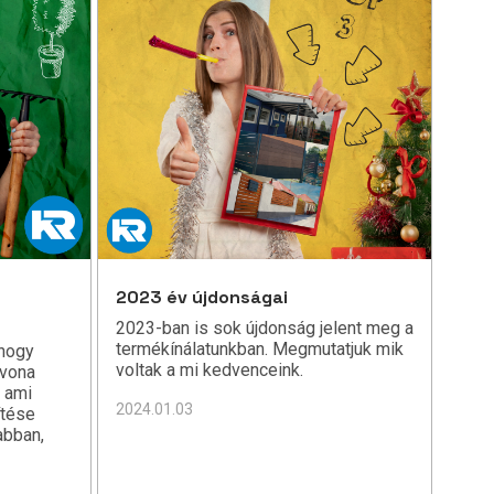
2023 év újdonságai
2023-ban is sok újdonság jelent meg a
termékínálatunkban. Megmutatjuk mik
 hogy
voltak a mi kedvenceink.
 vona
t ami
2024.01.03
ítése
abban,