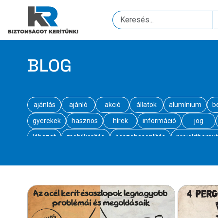
BLOG
ajánlás
ajánló
akció
állatok
alumínium
b
gyerekek
hasznos
hírek
információ
jog
lábazat
mobilkerítés
összehasonlítás
projektbemut
wpc