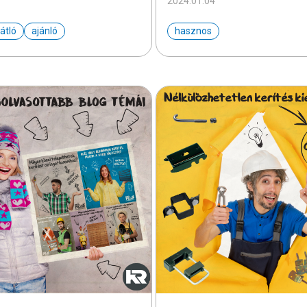
2024.01.04
átló
ajánló
hasznos