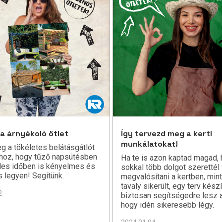
a árnyékoló ötlet
Így tervezd meg a kerti
munkálatokat!
eg a tökéletes belátásgátlót
ához, hogy tűző napsütésben
Ha te is azon kaptad magad,
les időben is kényelmes és
sokkal több dolgot szerettél
 legyen! Segítünk.
megvalósítani a kertben, min
tavaly sikerült, egy terv kész
2
biztosan segítségedre lesz 
hogy idén sikeresebb légy.