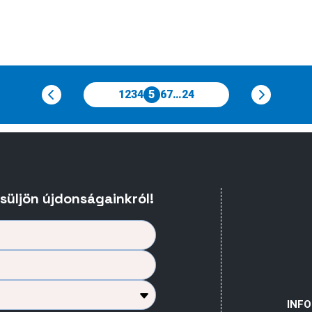
1
2
3
4
5
6
7
…
24
esüljön újdonságainkról!
INF