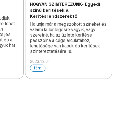
HOGYAN SZINTEREZÜNK- Egyedi
színű kerítések a
Kerítésrendszerektől
udjuk,
re lehet
Ha unja már a megszokott színeket és
an
valami különlegesre vágyik, vagy
teljes
szeretné, ha az üzlete kerítése
át és a
passzolna a cége arculatához,
gyük hát
lehetősége van kapuk és kerítések
szintereztetésére is.
2023.12.01
fém