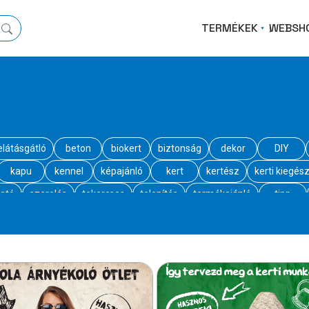
TERMÉKEK
WEBSH
elátásgátló
beton
biokert
biztonság
dekor
DIY
kapu
kennel
képajánló
kert
kertész
kerti kiegész
ató
szerelés
tekercses
telepítés
termékajánló
tipp