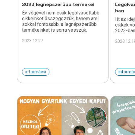
2023 legnépszerűbb termékei
Legolva
ban
Év végével nem csak legolvasottabb
cikkeinket összegezzük, hanem ami
Itt az id
sokkal fontosabb, a legnépszerűbb
cikkek v
termékeinket is sorra vesszük.
2023-ban
2023.12.27
2023.12.1
információ
informá