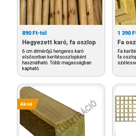
890 Ft-tól
1 390 F
Hegyezett karó, fa oszlop
Fa osz
6 cm átmérőjű hengeres karó
Fa kerít
elsősorban kerítésoszlopként
fa oszl
használható. Több magasságban
széless
kapható.