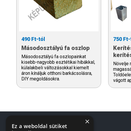
490 Ft-tól
750 Ft-
Másodosztályú fa oszlop
Keríté
kerít
Másodosztályú fa oszlopainkat
kisebb-nagyobb esztétikai hibákkal,
Növelje 
külalakbeli változásokkal kiemelt
magassá
áron kínáljuk otthoni barkácsolásra,
Toldóele
DIY megoldásokra.
vágott a
×
Ez a weboldal sütiket