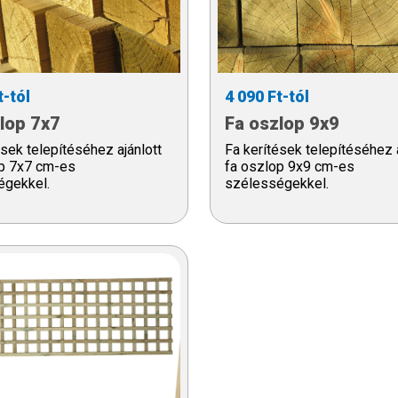
t-tól
4 090 Ft-tól
lop 7x7
Fa oszlop 9x9
ések telepítéséhez ajánlott
Fa kerítések telepítéséhez a
op 7x7 cm-es
fa oszlop 9x9 cm-es
égekkel.
szélességekkel.