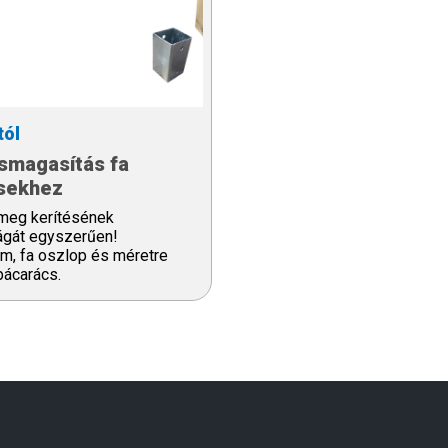
tól
smagasítás fa
ésekhez
meg kerítésének
gát egyszerűen!
m, fa oszlop és méretre
pácarács.