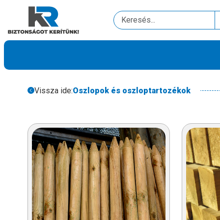
Vissza ide:
Oszlopok és oszloptartozékok