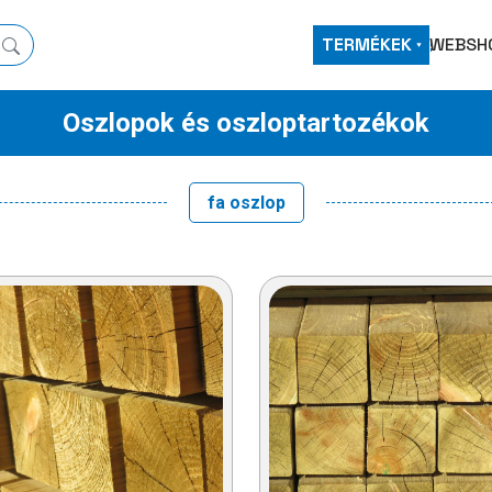
TERMÉKEK
WEBSH
Oszlopok és oszloptartozékok
fa oszlop