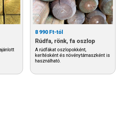
8 990 Ft-tól
Rúdfa, rönk, fa oszlop
jánlott
A rúdfákat oszlopokként,
kerítésként és növénytámaszként is
használható.