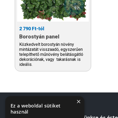
2 790 Ft-tól
Borostyán panel
Közkedvelt borostyán növény
mintázatát visszaadó, egyszerűen
telepíthető műnövény belátásgátló
dekorációnak, vagy takarásnak is
ideális.
×
Ez a weboldal sütiket
használ
Iratkozzon fel hírlevelünkre és ért