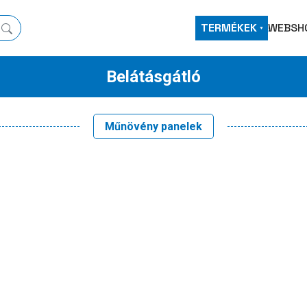
TERMÉKEK
WEBSH
Belátásgátló
Műnövény panelek