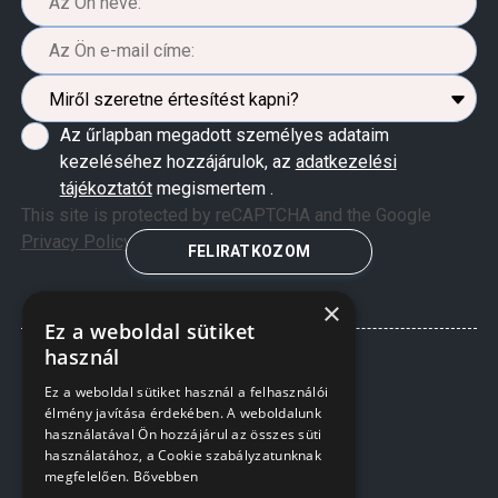
Az űrlapban megadott személyes adataim
kezeléséhez hozzájárulok, az
adatkezelési
tájékoztatót
megismertem .
This site is protected by reCAPTCHA and the Google
Privacy Policy
and
Terms of Service
apply.
FELIRATKOZOM
×
Ez a weboldal sütiket
használ
Ez a weboldal sütiket használ a felhasználói
élmény javítása érdekében. A weboldalunk
használatával Ön hozzájárul az összes süti
használatához, a Cookie szabályzatunknak
megfelelően.
Bővebben