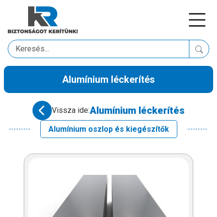
Alumínium léckerítés
Alumínium léckerítés
Vissza ide:
Alumínium oszlop és kiegészítők