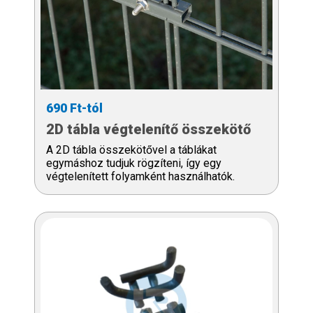
690 Ft-tól
2D tábla végtelenítő összekötő
A 2D tábla összekötővel a táblákat
egymáshoz tudjuk rögzíteni, így egy
végtelenített folyamként használhatók.