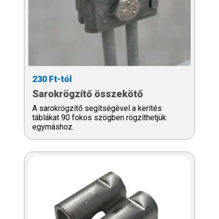
230 Ft-tól
Sarokrögzítő összekötő
A sarokrögzítő segítségével a kerítés
táblákat 90 fokos szögben rögzíthetjük
egymáshoz.