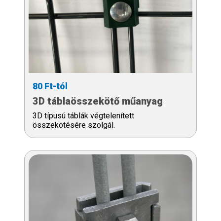
80 Ft-tól
3D táblaösszekötő műanyag
3D típusú táblák végtelenített
összekötésére szolgál.