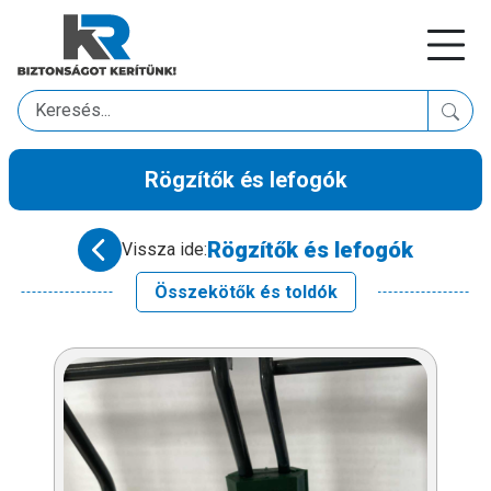
Rögzítők és lefogók
Rögzítők és lefogók
Vissza ide:
Összekötők és toldók