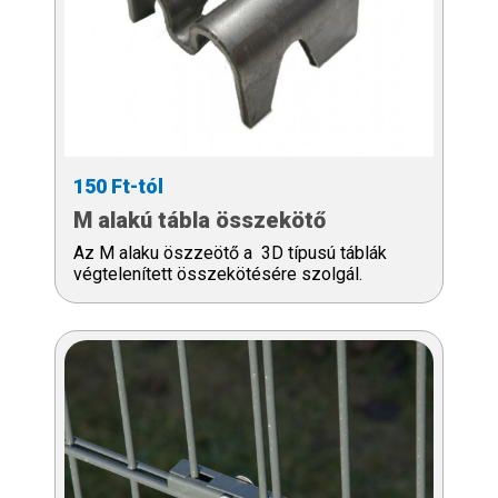
150 Ft-tól
M alakú tábla összekötő
Az M alaku öszzeötő a 3D típusú táblák
végtelenített összekötésére szolgál.