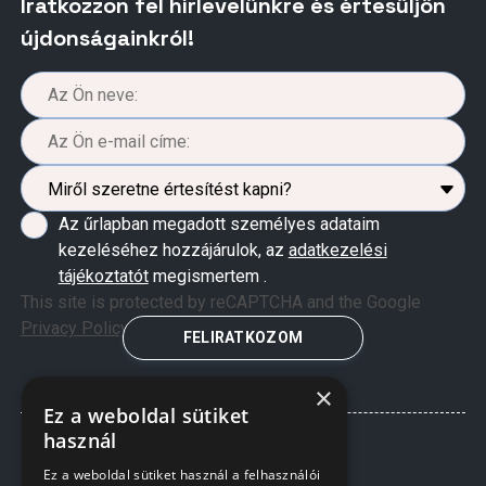
Iratkozzon fel hírlevelünkre és értesüljön
újdonságainkról!
Az űrlapban megadott személyes adataim
kezeléséhez hozzájárulok, az
adatkezelési
tájékoztatót
megismertem .
This site is protected by reCAPTCHA and the Google
Privacy Policy
and
Terms of Service
apply.
FELIRATKOZOM
×
Ez a weboldal sütiket
használ
Ez a weboldal sütiket használ a felhasználói