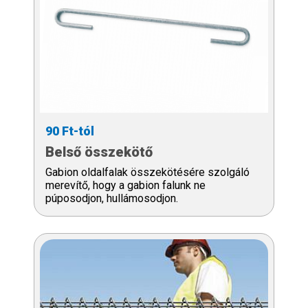
90 Ft-tól
Belső összekötő
Gabion oldalfalak összekötésére szolgáló
merevítő, hogy a gabion falunk ne
púposodjon, hullámosodjon.