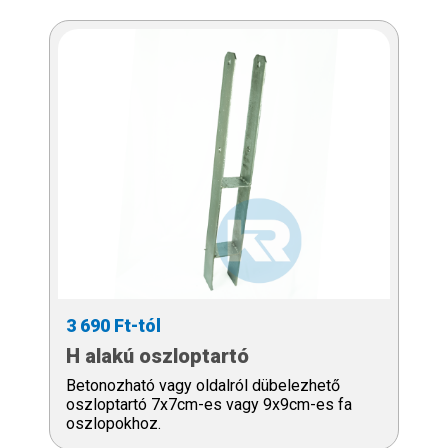
3 690 Ft-tól
H alakú oszloptartó
Betonozható vagy oldalról dübelezhető
oszloptartó 7x7cm-es vagy 9x9cm-es fa
oszlopokhoz.