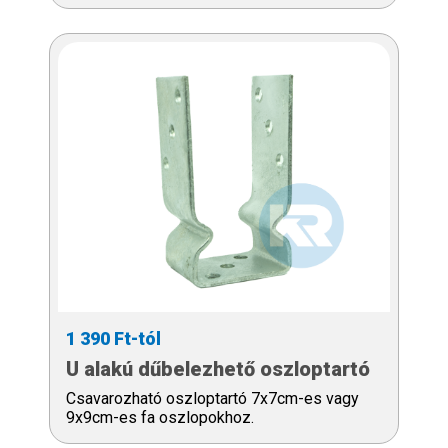
1 390 Ft-tól
U alakú dűbelezhető oszloptartó
Csavarozható oszloptartó 7x7cm-es vagy
9x9cm-es fa oszlopokhoz.