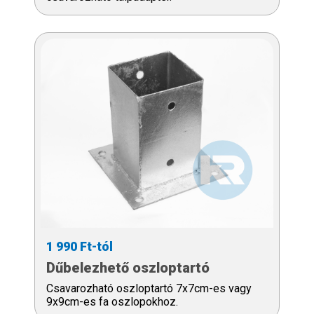
1 990 Ft-tól
Dűbelezhető oszloptartó
Csavarozható oszloptartó 7x7cm-es vagy
9x9cm-es fa oszlopokhoz.