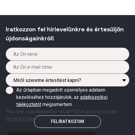
Iratkozzon fel hírlevelünkre és értesüljön
újdonságainkról!
Az űrlapban megadott személyes adataim
kezeléséhez hozzájárulok, az
adatkezelési
tájékoztatót
megismertem .
This site is protected by reCAPTCHA and the Google
Privacy Policy
and
Terms of Service
apply.
FELIRATKOZOM