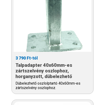
3 790 Ft-tól
Talpadapter 40x60mm-es
zártszelvény oszlophoz,
horganyzott, dübelezhető
Dübelezhető oszlolptartó 40x60mm-es
zártszelvény oszlophoz.