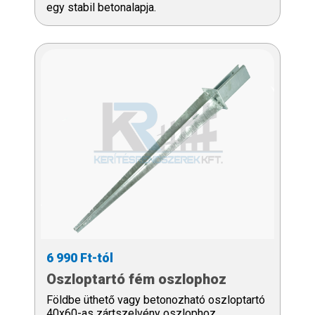
egy stabil betonalapja.
6 990 Ft-tól
Oszloptartó fém oszlophoz
Földbe üthető vagy betonozható oszloptartó
40x60-as zártszelvény oszlophoz.