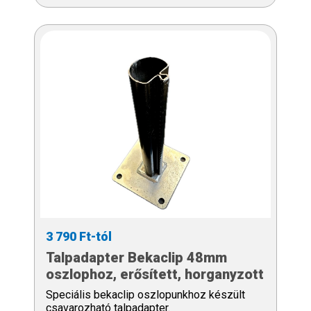
3 790 Ft-tól
Talpadapter Bekaclip 48mm
oszlophoz, erősített, horganyzott
Speciális bekaclip oszlopunkhoz készült
csavarozható talpadapter.