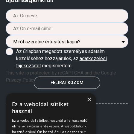
újdonságainkról!
Az űrlapban megadott személyes adataim
kezeléséhez hozzájárulok, az
adatkezelési
tájékoztatót
megismertem .
This site is protected by reCAPTCHA and the Google
Privacy Policy
and
Terms of Service
apply.
FELIRATKOZOM
×
Ez a weboldal sütiket
használ
Ez a weboldal sütiket használ a felhasználói
élmény javítása érdekében. A weboldalunk
használatával Ön hozzájárul az összes süti