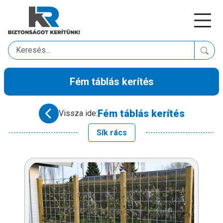
Fém táblás kerítés
Fém táblás kerítés
Vissza ide:
Sík rács