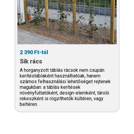
2 390 Ft-tól
Sík rács
A horganyzott táblás rácsok nem csupán
kerítéstáblaként használhatóak, hanem
számos felhasználási lehetőséget rejtenek
magukban: a táblás kerítések
növényfuttatóként, design-elemként, tároló
rekeszként is rögzíthetők kültéren, vagy
beltéren.