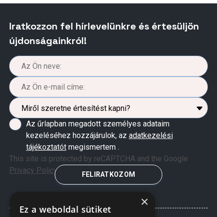
Iratkozzon fel hírlevelünkre és értesüljön
újdonságainkról!
Az űrlapban megadott személyes adataim
kezeléséhez hozzájárulok, az
adatkezelési
tájékoztatót
megismertem .
This site is protected by reCAPTCHA and the Google
Privacy Policy
and
Terms of Service
apply.
FELIRATKOZOM
×
Ez a weboldal sütiket