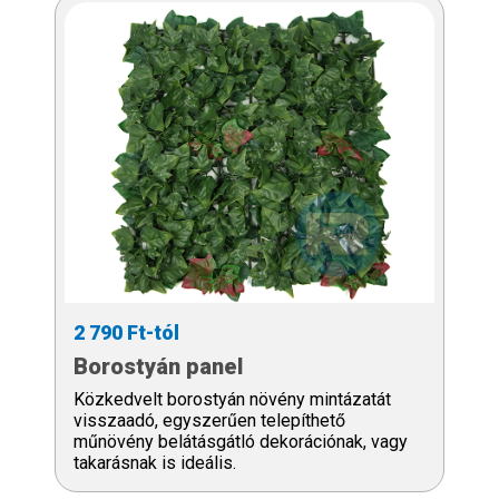
2 790 Ft-tól
Borostyán panel
Közkedvelt borostyán növény mintázatát
visszaadó, egyszerűen telepíthető
műnövény belátásgátló dekorációnak, vagy
takarásnak is ideális.