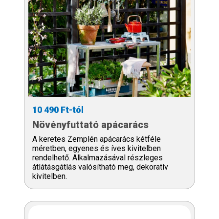
10 490 Ft-tól
Növényfuttató apácarács
A keretes Zemplén apácarács kétféle
méretben, egyenes és íves kivitelben
rendelhető. Alkalmazásával részleges
átlátásgátlás valósítható meg, dekoratív
kivitelben.