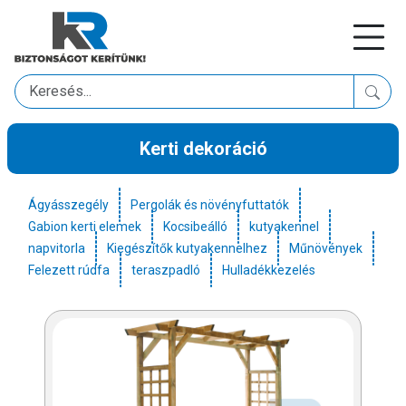
Kerti dekoráció
Ágyásszegély
Pergolák és növényfuttatók
Gabion kerti elemek
Kocsibeálló
kutyakennel
napvitorla
Kiegészítők kutyakennelhez
Műnövények
Felezett rúdfa
teraszpadló
Hulladékkezelés