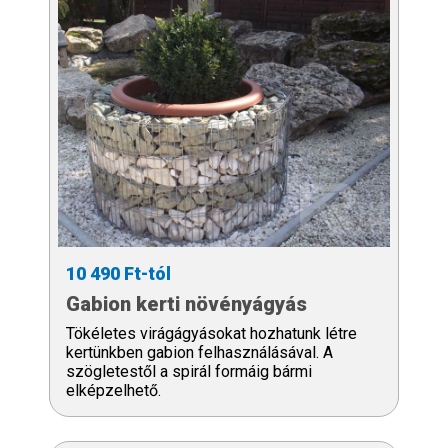
10 490 Ft-tól
Gabion kerti növényágyás
Tökéletes virágágyásokat hozhatunk létre
kertünkben gabion felhasználásával. A
szögletestől a spirál formáig bármi
elképzelhető.