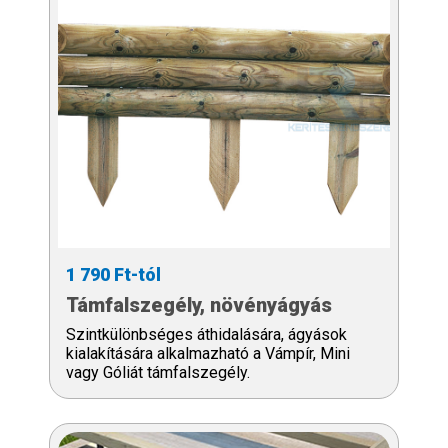
1 790 Ft-tól
Támfalszegély, növényágyás
Szintkülönbséges áthidalására, ágyások
kialakítására alkalmazható a Vámpír, Mini
vagy Góliát támfalszegély.