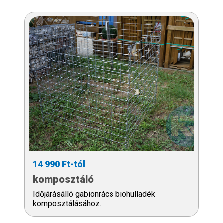
14 990 Ft-tól
komposztáló
Időjárásálló gabionrács biohulladék
komposztálásához.