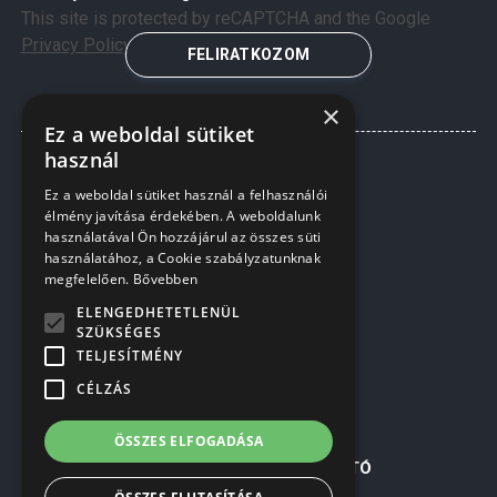
This site is protected by reCAPTCHA and the Google
Privacy Policy
and
Terms of Service
apply.
FELIRATKOZOM
×
Ez a weboldal sütiket
használ
Ez a weboldal sütiket használ a felhasználói
élmény javítása érdekében. A weboldalunk
használatával Ön hozzájárul az összes süti
használatához, a Cookie szabályzatunknak
megfelelően.
Bővebben
ELENGEDHETETLENÜL
SZÜKSÉGES
TELJESÍTMÉNY
INFORMÁCIÓK
CÉLZÁS
RÓLUNK
KERÍTÉSEK TELEPÍTÉSE
ÖSSZES ELFOGADÁSA
Á.SZ.F.
ADATKEZELÉSI TÁJÉKOZTATÓ
SÜTI TÁJÉKOZTATÓ