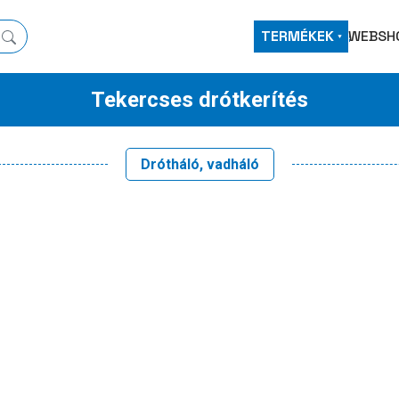
TERMÉKEK
WEBSH
Tekercses drótkerítés
Drótháló, vadháló