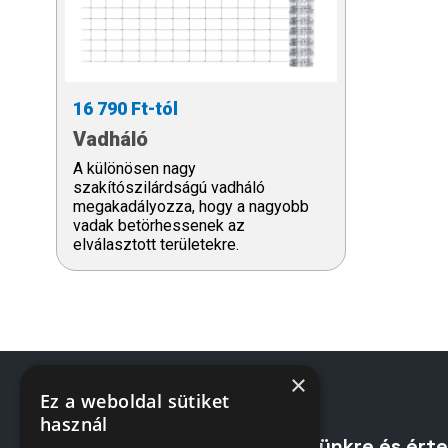
16 790 Ft-tól
Vadháló
A különösen nagy
szakítószilárdságú vadháló
megakadályozza, hogy a nagyobb
vadak betörhessenek az
elválasztott területekre.
×
Ez a weboldal sütiket
használ
Iratkozzon fel hírlevelünkre és ért