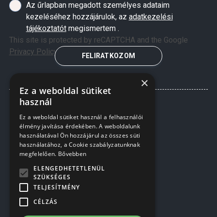
Az űrlapban megadott személyes adataim
kezeléséhez hozzájárulok, az
adatkezelési
tájékoztatót
megismertem .
This site is protected by reCAPTCHA and the Google
Privacy Policy
and
Terms of Service
apply.
FELIRATKOZOM
×
Ez a weboldal sütiket
használ
Ez a weboldal sütiket használ a felhasználói
élmény javítása érdekében. A weboldalunk
használatával Ön hozzájárul az összes süti
használatához, a Cookie szabályzatunknak
megfelelően.
Bővebben
ELENGEDHETETLENÜL
SZÜKSÉGES
TELJESÍTMÉNY
INFORMÁCIÓK
CÉLZÁS
RÓLUNK
KERÍTÉSEK TELEPÍTÉSE