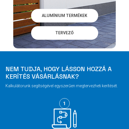
ALUMÍNIUM TERMÉKEK
TERVEZŐ
NEM TUDJA, HOGY LÁSSON HOZZÁ A
KERÍTÉS VÁSÁRLÁSNAK?
Kalkulátorunk segítségével egyszerűen megtervezheti kerítését.
1