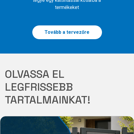
tegye egy kattintással kosárba a
termékeket
Tovább a tervezőre
OLVASSA EL
LEGFRISSEBB
TARTALMAINKAT!