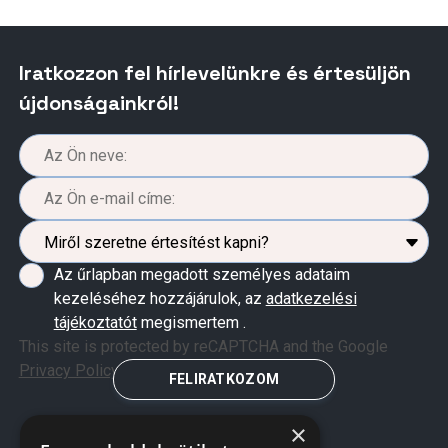
Iratkozzon fel hírlevelünkre és értesüljön
újdonságainkról!
Az űrlapban megadott személyes adataim
kezeléséhez hozzájárulok, az
adatkezelési
tájékoztatót
megismertem .
This site is protected by reCAPTCHA and the Google
Privacy Policy
and
Terms of Service
apply.
FELIRATKOZOM
×