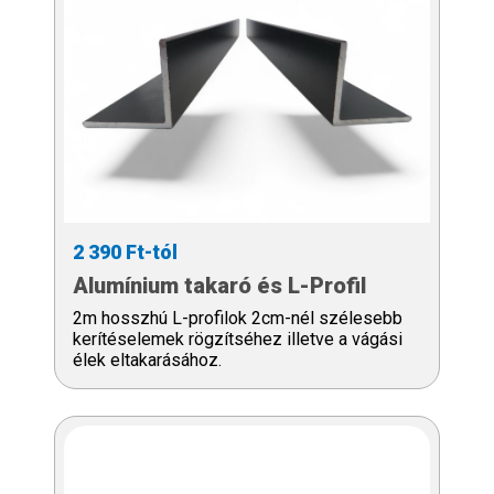
2 390 Ft-tól
Alumínium takaró és L-Profil
2m hosszhú L-profilok 2cm-nél szélesebb
kerítéselemek rögzítséhez illetve a vágási
élek eltakarásához.