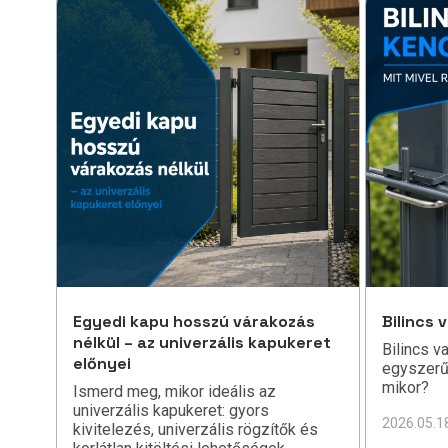
Egyedi kapu hosszú várakozás
Bilincs 
nélkül – az univerzális kapukeret
Bilincs v
előnyei
egyszerű
mikor?
Ismerd meg, mikor ideális az
univerzális kapukeret: gyors
2026.05.1
kivitelezés, univerzális rögzítők és