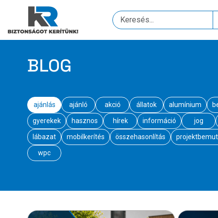
BLOG
ajánlás
ajánló
akció
állatok
alumínium
b
gyerekek
hasznos
hírek
információ
jog
lábazat
mobilkerítés
összehasonlítás
projektbemut
wpc