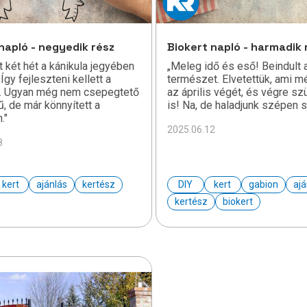
napló - negyedik rész
Biokert napló - harmadik 
t két hét a kánikula jegyében
„Meleg idő és eső! Beindult 
. Így fejleszteni kellett a
természet. Elvetettük, ami m
t. Ugyan még nem csepegtető
az április végét, és végre sz
, de már könnyített a
is! Na, de haladjunk szépen s
."
2025.06.12
8
kert
ajánlás
kertész
DIY
kert
gabion
ajá
kertész
biokert