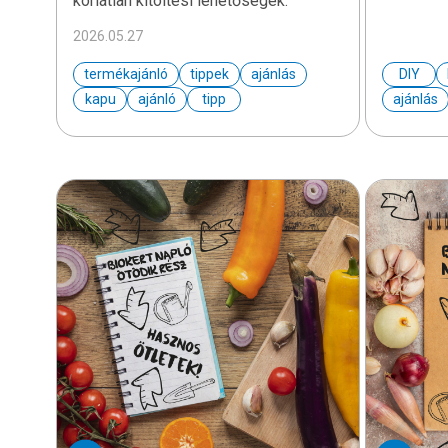
korlátlan kitöltési lehetőségek.
2026.05.27
termékajánló
tippek
ajánlás
DIY
kapu
ajánló
tipp
ajánlás