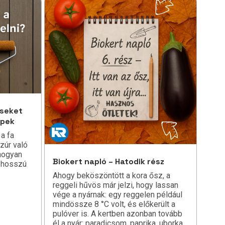
éseket
ppek
a fa
zúr való
hogyan
Biokert napló – Hatodik rész
t hosszú
Ahogy beköszöntött a kora ősz, a
reggeli hűvös már jelzi, hogy lassan
vége a nyárnak: egy reggelen például
mindössze 8 °C volt, és előkerült a
pulóver is. A kertben azonban tovább
él a nyár: paradicsom, paprika, uborka