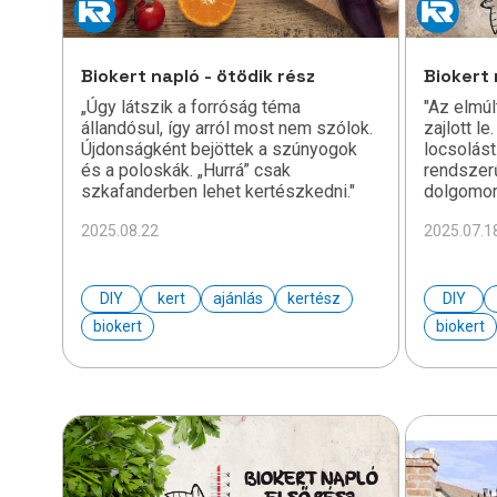
Biokert napló - ötödik rész
Biokert 
„Úgy látszik a forróság téma
"Az elmúl
állandósul, így arról most nem szólok.
zajlott le
Újdonságként bejöttek a szúnyogok
locsolás
és a poloskák. „Hurrá” csak
rendszerű
szkafanderben lehet kertészkedni."
dolgomon
2025.08.22
2025.07.1
DIY
kert
ajánlás
kertész
DIY
biokert
biokert