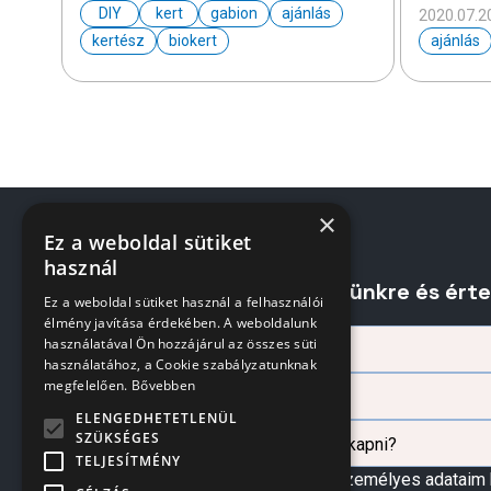
DIY
kert
gabion
ajánlás
2020.07.2
kertész
biokert
ajánlás
×
Ez a weboldal sütiket
használ
Iratkozzon fel hírlevelünkre és ért
Ez a weboldal sütiket használ a felhasználói
élmény javítása érdekében. A weboldalunk
használatával Ön hozzájárul az összes süti
használatához, a Cookie szabályzatunknak
megfelelően.
Bővebben
ELENGEDHETETLENÜL
SZÜKSÉGES
TELJESÍTMÉNY
Az űrlapban megadott személyes adataim 