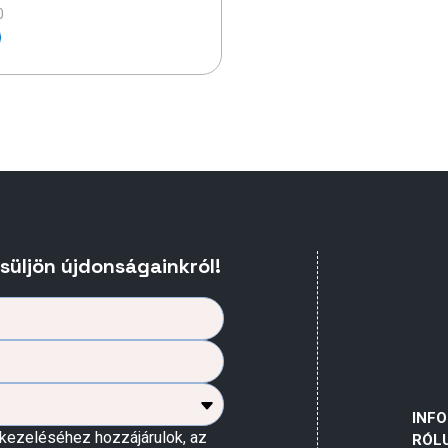
0
esüljön újdonságainkról!
INF
kezeléséhez hozzájárulok, az
RÓL