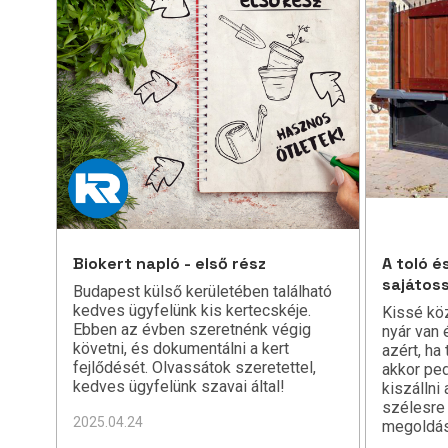
Biokert napló - első rész
A toló é
sajátos
Budapest külső kerületében található
kedves ügyfelünk kis kertecskéje.
Kissé kö
Ebben az évben szeretnénk végig
nyár van 
követni, és dokumentálni a kert
azért, ha
fejlődését. Olvassátok szeretettel,
akkor pe
kedves ügyfelünk szavai által!
kiszállni
szélesre 
2025.04.24
megoldás