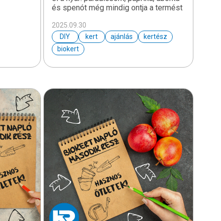
és spenót még mindig ontja a termést
2025.09.30
DIY
kert
ajánlás
kertész
biokert