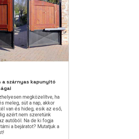
s a szárnyas kapunyitó
ságai
zhelyesen megközelítve, ha
és meleg, süt a nap, akkor
 tél van és hideg, esik az eső,
dig azért nem szeretünk
 az autóból. Na de ki fogja
tárni a bejáratot? Mutatjuk a
t!