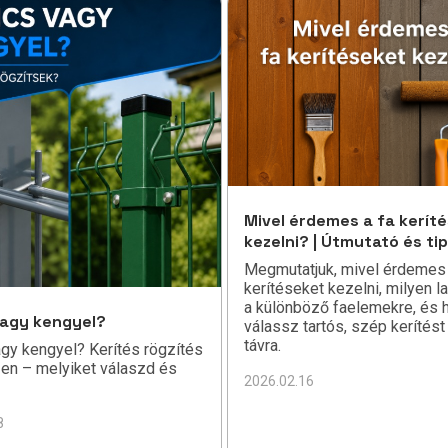
Mivel érdemes a fa kerít
kezelni? | Útmutató és ti
Megmutatjuk, mivel érdemes 
kerítéseket kezelni, milyen la
a különböző faelemekre, és 
vagy kengyel?
válassz tartós, szép kerítés
távra.
agy kengyel? Kerítés rögzítés
en – melyiket válaszd és
2026.02.16
8