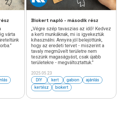
rész
Biokert napló - második rész
a
„Végre szép tavaszias az idő! Kedvez
ég várta
a kerti munkáknak, mi is igyekeztük
üreteltünk
kihasználni. Annyira jól belejöttünk,
orba.”
hogy az eredeti tervet - miszerint a
tavaly megművelt területre nem
teszünk magaságyást, csak újabb
területekre - megváltoztattuk."
2025.05.23
nlás
DIY
kert
gabion
ajánlás
kertész
biokert