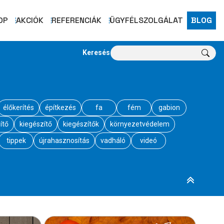
OP
AKCIÓK
REFERENCIÁK
ÜGYFÉLSZOLGÁLAT
BLOG
Keresés
élőkerítés
építkezés
fa
fém
gabion
ítő
kiegészítő
kiegészítők
környezetvédelem
tippek
újrahasznosítás
vadháló
videó