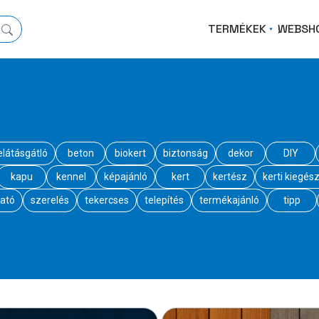
TERMÉKEK
WEBSH
elátásgátló
beton
biokert
biztonság
dekor
DIY
kapu
kennel
képajánló
kert
kertész
kerti kiegész
ató
szerelés
tekercses
telepítés
termékajánló
tipp