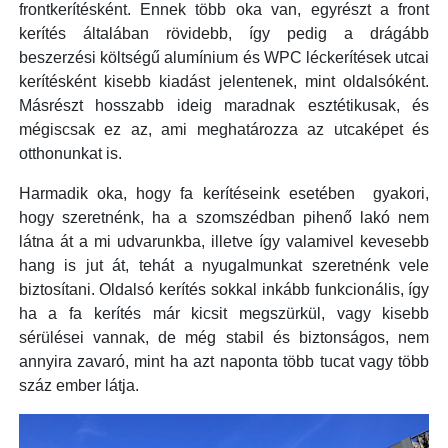
frontkerítésként. Ennek több oka van, egyrészt a front
kerítés általában rövidebb, így pedig a drágább
beszerzési költségű alumínium és WPC léckerítések utcai
kerítésként kisebb kiadást jelentenek, mint oldalsóként.
Másrészt hosszabb ideig maradnak esztétikusak, és
mégiscsak ez az, ami meghatározza az utcaképet és
otthonunkat is.
Harmadik oka, hogy fa kerítéseink esetében gyakori,
hogy szeretnénk, ha a szomszédban pihenő lakó nem
látna át a mi udvarunkba, illetve így valamivel kevesebb
hang is jut át, tehát a nyugalmunkat szeretnénk vele
biztosítani. Oldalsó kerítés sokkal inkább funkcionális, így
ha a fa kerítés már kicsit megszürkül, vagy kisebb
sérülései vannak, de még stabil és biztonságos, nem
annyira zavaró, mint ha azt naponta több tucat vagy több
száz ember látja.