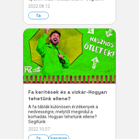
2022.08.12
fa
Fa kerítések és a vízkár-Hogyan
tehetünk ellene?
A fa táblák különösen érzékenyek a
nedvességre, melytől megindul a
korhadás. Hogyan tehetünk ellene?
Segítünk
2022.10.07
fa
hasznos