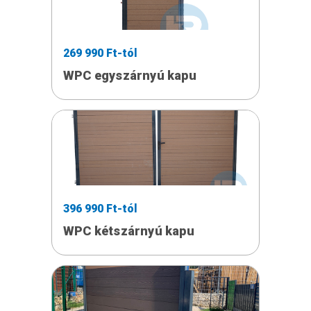
269 990 Ft-tól
WPC egyszárnyú kapu
396 990 Ft-tól
WPC kétszárnyú kapu