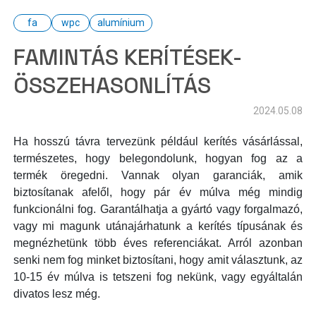
kertész
kerti kiegészítő
kiegészítő
kiegészítők
fa
wpc
alumínium
környezetvédelem
lábazat
mobilkerítés
FAMINTÁS KERÍTÉSEK-
összehasonlítás
projektbemutató
szerelés
ÖSSZEHASONLÍTÁS
tekercses
telepítés
termékajánló
tipp
tippek
2024.05.08
újrahasznosítás
vadháló
videó
wpc
Ha hosszú távra tervezünk például kerítés vásárlással,
természetes, hogy belegondolunk, hogyan fog az a
termék öregedni. Vannak olyan garanciák, amik
biztosítanak afelől, hogy pár év múlva még mindig
funkcionálni fog. Garantálhatja a gyártó vagy forgalmazó,
vagy mi magunk utánajárhatunk a kerítés típusának és
megnézhetünk több éves referenciákat. Arról azonban
senki nem fog minket biztosítani, hogy amit választunk, az
10-15 év múlva is tetszeni fog nekünk, vagy egyáltalán
divatos lesz még.