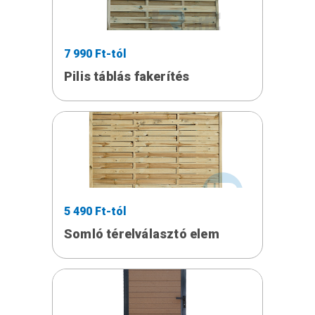
7 990 Ft-tól
Pilis táblás fakerítés
5 490 Ft-tól
Somló térelválasztó elem