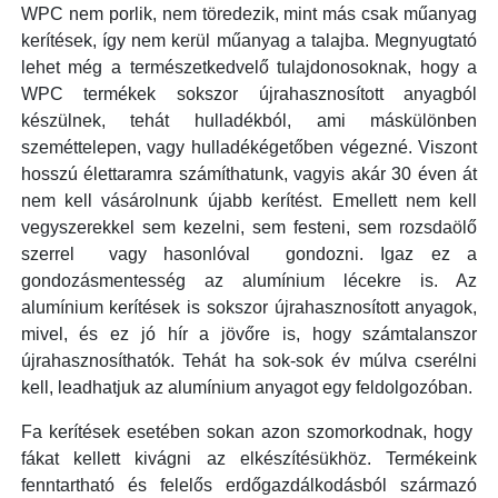
WPC nem porlik, nem töredezik, mint más csak műanyag
kerítések, így nem kerül műanyag a talajba. Megnyugtató
lehet még a természetkedvelő tulajdonosoknak, hogy a
WPC termékek sokszor újrahasznosított anyagból
készülnek, tehát hulladékból, ami máskülönben
szeméttelepen, vagy hulladékégetőben végezné. Viszont
hosszú élettaramra számíthatunk, vagyis akár 30 éven át
nem kell vásárolnunk újabb kerítést. Emellett nem kell
vegyszerekkel sem kezelni, sem festeni, sem rozsdaölő
szerrel vagy hasonlóval gondozni. Igaz ez a
gondozásmentesség az alumínium lécekre is. Az
alumínium kerítések is sokszor újrahasznosított anyagok,
mivel, és ez jó hír a jövőre is, hogy számtalanszor
újrahasznosíthatók. Tehát ha sok-sok év múlva cserélni
kell, leadhatjuk az alumínium anyagot egy feldolgozóban.
Fa kerítések esetében sokan azon szomorkodnak, hogy
fákat kellett kivágni az elkészítésükhöz. Termékeink
fenntartható és felelős erdőgazdálkodásból származó