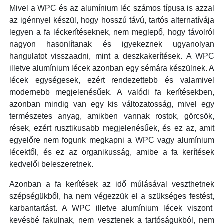
Mivel a WPC és az alumínium léc számos típusa is azzal
az igénnyel készül, hogy hosszú távú, tartós alternatívája
legyen a fa léckerítéseknek, nem meglepő, hogy távolról
nagyon hasonlítanak és igyekeznek ugyanolyan
hangulatot visszaadni, mint a deszkakerítések. A WPC
illetve alumínium lécek azonban egy sémára készülnek. A
lécek egységesek, ezért rendezettebb és valamivel
modernebb megjelenésűek. A valódi fa kerítésekben,
azonban mindig van egy kis változatosság, mivel egy
természetes anyag, amikben vannak rostok, görcsök,
rések, ezért rusztikusabb megjelenésűek, és ez az, amit
egyelőre nem fogunk megkapni a WPC vagy alumínium
lécektől, és ez az organikusság, amibe a fa kerítések
kedvelői beleszeretnek.
Azonban a fa kerítések az idő múlásával veszthetnek
szépségükből, ha nem végezzük el a szükséges festést,
karbantartást. A WPC illetve alumínium lécek viszont
kevésbé fakulnak, nem vesztenek a tartóságukból, nem