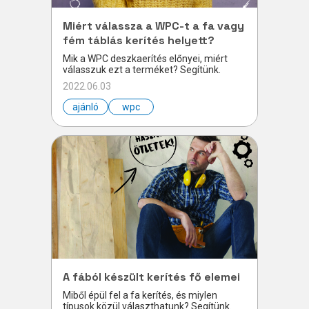
Miért válassza a WPC-t a fa vagy
fém táblás kerítés helyett?
Mik a WPC deszkaerítés előnyei, miért
válasszuk ezt a terméket? Segítünk.
2022.06.03
ajánló
wpc
A fából készült kerítés fő elemei
Miből épül fel a fa kerítés, és miylen
típusok közül választhatunk? Segítünk.