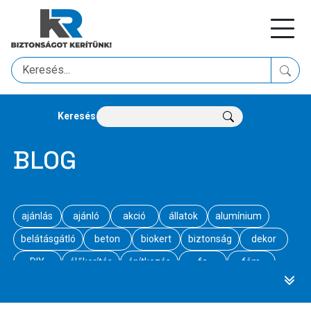
Keresés
BLOG
ajánlás
ajánló
akció
állatok
alumínium
belátásgátló
beton
biokert
biztonság
dekor
DIY
élőkerítés
építkezés
fa
fém
gabion
gyerekek
hasznos
hírek
információ
jog
kapu
kennel
képajánló
kert