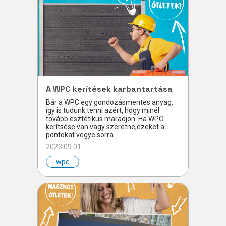
A WPC kerítések karbantartása
Bár a WPC egy gondozásmentes anyag,
így is tudunk tenni azért, hogy minél
tovább esztétikus maradjon. Ha WPC
kerítsése van vagy szeretne,ezeket a
pontokat vegye sorra.
2023.09.01
wpc