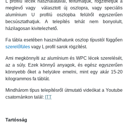
L profilú lécek használatával, felfúrhatjuk, rögzíthetjük a
meglevő vagy választott új oszlopra, vagy speciális
alumínium U profilú oszlopba felülről egyszerűen
becsúsztathatjuk. A telepítés tehát nem bonyolult,
házilagosan kivitelezhető.
Fa tábla esetében használhatunk oszlop típustól függően
szerelőfüles
vagy L profil sarok rögzítést.
Ami megkönnyíti az alumínium és WPC lécek szerelését,
az a súly. Ezek könnyű anyagok, és egész egyszerűen
könnyebb őket a helyükre emelni, mint egy akár 15-20
kilogrammos fa táblát.
Mindhárom típus telepítésről útmutató videókat a Youtube
csatornánkon talál:
ITT
Tartósság