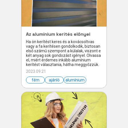
Az alumínium kerítés előnyei
Ha ön kerítést keres és a kovácsoltvas
vagy a fa kerítésen gondolkodik, biztosan
első számú szempont a külalak, viszont e
két anyag sok gondozást igényel. Olvassa
el, miért érdemes inkább alumínium
kerítést választania, hátha meggyőzzük.
2023.09.21
fém
ajánló
alumínium