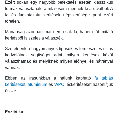
Ezért sokan egy nagyobb befektetés esetén klasszikus
formák választanak, amik sosem mennek ki a divatból. A
fa és famintázatú kerítések népszerűsége pont ezért
töretlen.
Manapság azonban már nem csak fa, hanem fát imitáló
kerítésből is széles a választék.
Szeretnénk a hagyományos típusok és természetes stílus
kedvelőinek segítséget adni, milyen kerítések közül
választhatnak és melyiknek milyen előnyei és hátrányai
vannak.
Ebben az írásunkban a nálunk kapható
fa táblás
kerítéseket
,
alumínium
és
WPC
léckerítéseket hasonlítjuk
össze.
Esztétika
: