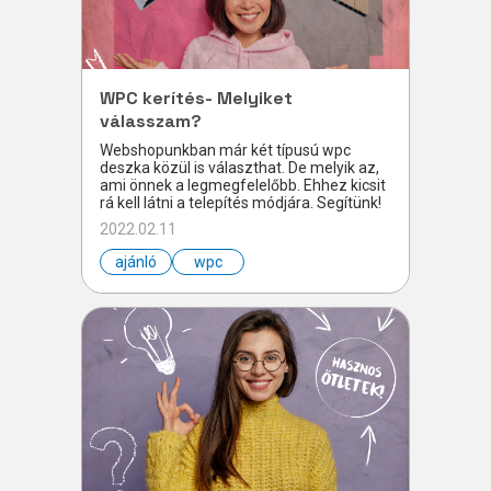
WPC kerítés- Melyiket
válasszam?
Webshopunkban már két típusú wpc
deszka közül is választhat. De melyik az,
ami önnek a legmegfelelőbb. Ehhez kicsit
rá kell látni a telepítés módjára. Segítünk!
2022.02.11
ajánló
wpc