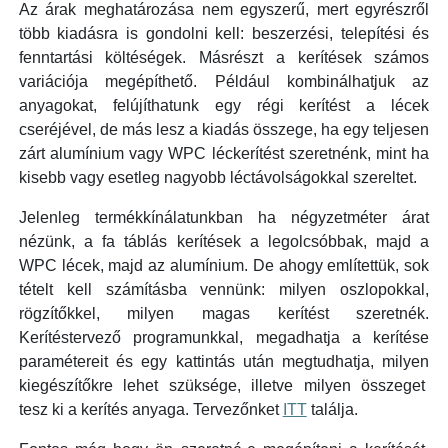
Az árak meghatározása nem egyszerű, mert egyrészről
több kiadásra is gondolni kell: beszerzési, telepítési és
fenntartási költéségek. Másrészt a kerítések számos
variációja megépíthető. Például kombinálhatjuk az
anyagokat, felújíthatunk egy régi kerítést a lécek
cseréjével, de más lesz a kiadás összege, ha egy teljesen
zárt alumínium vagy WPC léckerítést szeretnénk, mint ha
kisebb vagy esetleg nagyobb léctávolságokkal szereltet.
Jelenleg termékkínálatunkban ha négyzetméter árat
nézünk, a fa táblás kerítések a legolcsóbbak, majd a
WPC lécek, majd az alumínium. De ahogy említettük, sok
tételt kell számításba vennünk: milyen oszlopokkal,
rögzítőkkel, milyen magas kerítést szeretnék.
Kerítéstervező programunkkal, megadhatja a kerítése
paramétereit és egy kattintás után megtudhatja, milyen
kiegészítőkre lehet szüksége, illetve milyen összeget
tesz ki a kerítés anyaga. Tervezőnket
ITT
találja.