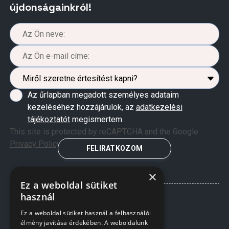
újdonságainkról!
Az űrlapban megadott személyes adataim
kezeléséhez hozzájárulok, az
adatkezelési
tájékoztatót
megismertem .
This site is protected by reCAPTCHA and the Google
Privacy Policy
and
Terms of Service
apply.
FELIRATKOZOM
×
Ez a weboldal sütiket
használ
Ez a weboldal sütiket használ a felhasználói
élmény javítása érdekében. A weboldalunk