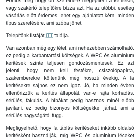
Fontos még hogy ön szeretné-e megépíteni a kerítését,
vagy szakértő telepítőkre bízza azt. Ha az utóbbi, esetleg
vásárlás előtt érdemes lehet egy ajánlatott kérni minden
típus szerelésére, ami szóba jöhet.
Telepítőnk listáját
ITT
találja.
Van azonban még egy tétel, ami nehezebben számolható,
ez pedig a karbantartási költségek. A WPC és alumínium
kerítések szinte teljesen gondozásmentesek. Ez azt
jelenti, hogy nem kell festékre, csiszolópapírra,
szakemberekre költenünk még hosszú évekig. A fa
kerítésekre sajnos ez nem igaz. Jó, ha minden évben
ellenőrizzük a kerítés állapotát, van-e rajta korhadás,
sérülés, fakulás. A hibákat pedig hasznos minél előbb
javítani, ez pedig bizonyos költségekkel járhat, ami a
sérülés nagyságától függ.
Megfigyelhető, hogy fa táblás kerítéseket inkább oldalsó
kerítésként használják, míg WPC és alumínium léceket