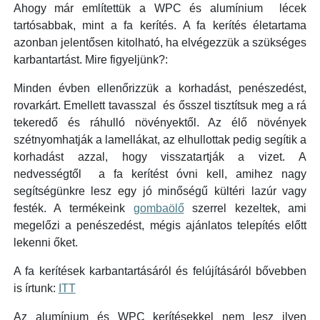
Ahogy már említettük a WPC és alumínium lécek
tartósabbak, mint a fa kerítés. A fa kerítés életartama
azonban jelentősen kitolható, ha elvégezzük a szükséges
karbantartást. Mire figyeljünk?:
Minden évben ellenőrizzük a korhadást, penészedést,
rovarkárt. Emellett tavasszal és ősszel tisztítsuk meg a rá
tekeredő és ráhulló növényektől. Az élő növények
szétnyomhatják a lamellákat, az elhullottak pedig segítik a
korhadást azzal, hogy visszatartják a vizet. A
nedvességtől a fa kerítést óvni kell, amihez nagy
segítségünkre lesz egy jó minőségű kültéri lazúr vagy
festék. A termékeink
gombaölő
szerrel kezeltek, ami
megelőzi a penészedést, mégis ajánlatos telepítés előtt
lekenni őket.
A fa kerítések karbantartásáról és felújításáról bővebben
is írtunk:
ITT
Az alumínium és WPC kerítésekkel nem lesz ilyen