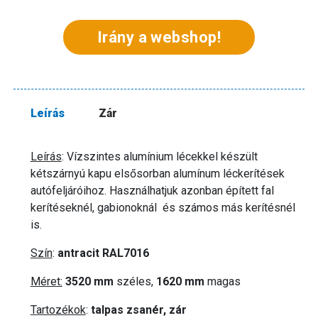
Irány a webshop!
Leírás
Zár
Leírás
: Vízszintes alumínium lécekkel készült
kétszárnyú kapu elsősorban alumínum léckerítések
autófeljáróihoz. Használhatjuk azonban épített fal
kerítéseknél, gabionoknál és számos más kerítésnél
is.
Szín
:
antracit RAL7016
Méret:
3520
mm
széles,
1620 mm
magas
Tartozékok
:
talpas zsanér, zár