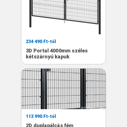
234 490 Ft-tól
3D Portal 4000mm széles
kétszárnyú kapuk
113 990 Ft-tól
2D duplapálcás fém