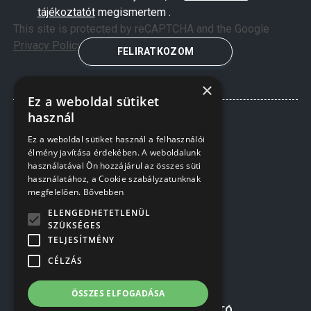
tájékoztatót
megismertem .
This site is protected by reCAPTCHA and the Google
Privacy Policy
and
Terms of Service
apply.
FELIRATKOZOM
×
Ez a weboldal sütiket
használ
Ez a weboldal sütiket használ a felhasználói
élmény javítása érdekében. A weboldalunk
használatával Ön hozzájárul az összes süti
használatához, a Cookie szabályzatunknak
megfelelően.
Bővebben
ELENGEDHETETLENÜL
SZÜKSÉGES
TELJESÍTMÉNY
INFORMÁCIÓK
CÉLZÁS
RÓLUNK
KERÍTÉSEK TELEPÍTÉSE
ÖSSZES ELFOGADÁSA
Á.SZ.F.
ADATKEZELÉSI TÁJÉKOZTATÓ