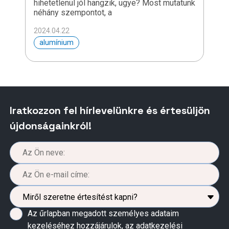
hihetetlenül jól hangzik, ugye? Most mutatunk
néhány szempontot, a
2024.04.22
alumínium
Iratkozzon fel hírlevelünkre és értesüljön
újdonságainkról!
Az űrlapban megadott személyes adataim
kezeléséhez hozzájárulok, az
adatkezelési