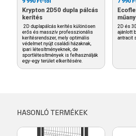
9 990 Ft-tól
7 990 F
Krypton 2D50 dupla pálcás
Ecofle
kerítés
műany
2D duplapálcás kerítés különösen
2D és 3D
erős és masszív professzionális
ajánlott
kerítésrendszer, mely optimális
antracit
védelmet nyújt családi házaknak,
ipari létesítményeknek, de
sportlétesítmények is felhasználják
egy-egy terület elkerítésére.
HASONLÓ TERMÉKEK