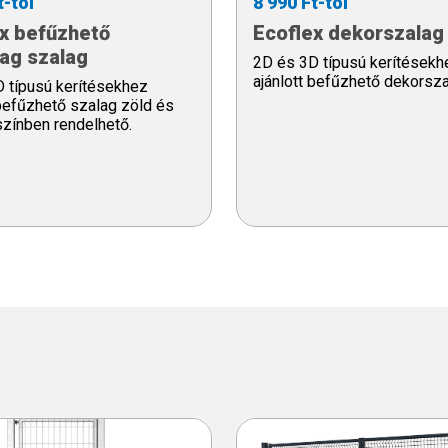
t-tól
8 990 Ft-tól
x befűzhető
Ecoflex dekorszalag
ag szalag
2D és 3D típusú kerítésekh
ajánlott befűzhető dekorsza
 típusú kerítésekhez
 befűzhető szalag zöld és
 színben rendelhető.