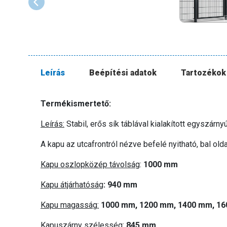
Leírás
Beépítési adatok
Tartozékok
Termékismertető:
Leírás:
Stabil, erős sík táblával kialakított egyszár
A kapu az utcafrontról nézve befelé nyitható, bal oldal
Kapu oszlopközép távolság
:
1000 mm
Kapu átjárhatóság
:
940 mm
Kapu magasság:
1000 mm, 1200 mm, 1400 mm, 1
Kapuszárny szélesség:
845 mm