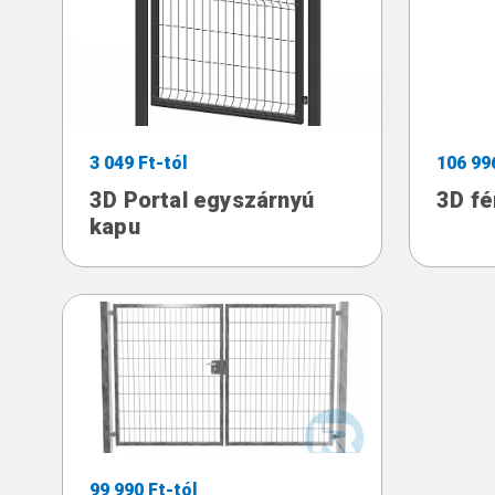
3 049 Ft-tól
106 99
3D Portal egyszárnyú
3D f
kapu
99 990 Ft-tól