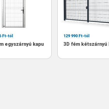
6 Ft-tól
129 990 Ft-tól
ém egyszárnyú kapu
3D fém kétszárnyú