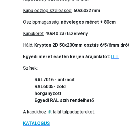
Kapu oszlop szélesség:
60x60x2 mm
Oszlopmagasság
:
néveleges méret + 80cm
Kapukeret:
40x40 zártszelvény
Háló:
Krypton 2D 50x200mm osztás 6/5/6mm dró
Egyedi méret esetén kérjen árajánlatot:
ITT
Színek:
RAL7016 - antracit
RAL6005- zöld
horganyzott
Egyedi RAL szín rendelhető
A kapukhoz
itt
talál talpadaptereket.
KATALÓGUS