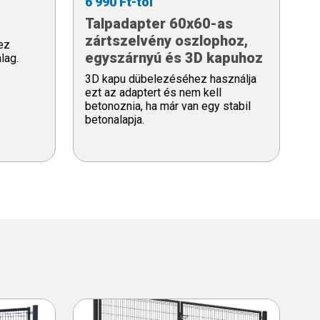
6 990 Ft-tól
Talpadapter 60x60-as
zártszelvény oszlophoz,
ez
egyszárnyú és 3D kapuhoz
lag.
3D kapu dübelezéséhez használja
ezt az adaptert és nem kell
betonoznia, ha már van egy stabil
betonalapja.