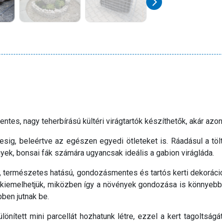
es, nagy teherbírású kültéri virágtartók készíthetők, akár azon
esig, beleértve az egészen egyedi ötleteket is. Ráadásul a töl
nyek, bonsai fák számára ugyancsak ideális a gabion virágláda.
s, természetes hatású, gondozásmentes és tartós kerti dekorác
 kiemelhetjük, miközben így a növények gondozása is könnyebb. 
ben jutnak be.
lönített mini parcellát hozhatunk létre, ezzel a kert tagoltság