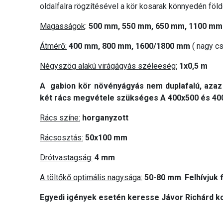
oldalfalra rögzítésével a kör kosarak könnyedén föl
Magasságok
:
500 mm, 550 mm, 650 mm, 1100 mm
Átmérő:
400 mm, 800 mm, 1600/1800 mm
( nagy c
Négyszög alakú virágágyás széleeség:
1x0,5 m
A gabion kör növényágyás nem duplafalú, azaz 
két rács megvétele szükséges A 400x500 és 400
Rács színe:
horganyzott
Rácsosztás:
50x100 mm
Drótvastagság:
4 mm
A töltőkő optimális nagysága:
50-80 mm
.
Felhívjuk
Egyedi igények esetén keresse Jávor Richárd ko