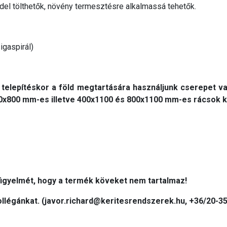
ddel tölthetők, növény termesztésre alkalmassá tehetők.
sigaspirál)
telepítéskor a föld megtartására használjunk cserepet va
x800 mm-es illetve 400x1100 és 800x1100 mm-es rácsok ko
 figyelmét, hogy a termék köveket nem tartalmaz!
llégánkat. (javor.richard@keritesrendszerek.hu, +36/20-3