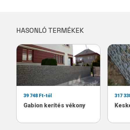
HASONLÓ TERMÉKEK
39 748 Ft-tól
317 33
Gabion kerítés vékony
Keske