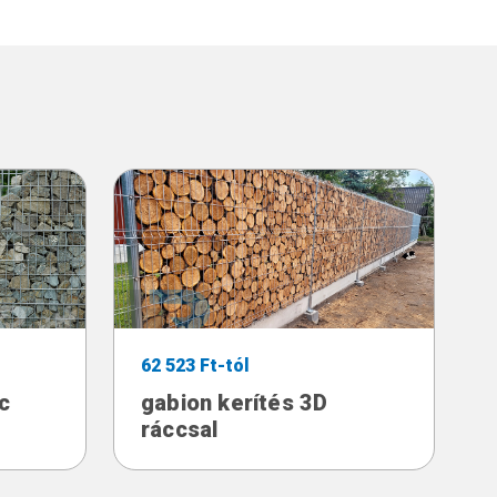
62 523 Ft-tól
c
gabion kerítés 3D
ráccsal