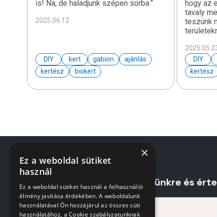
is! Na, de haladjunk szépen sorba.”
hogy az e
tavaly m
2025.06.12
teszünk 
területek
2025.05.2
DIY
kert
gabion
ajánlás
DIY
kertész
biokert
kertész
×
Ez a weboldal sütiket
használ
Iratkozzon fel hírlevelünkre és ért
Ez a weboldal sütiket használ a felhasználói
élmény javítása érdekében. A weboldalunk
használatával Ön hozzájárul az összes süti
használatához, a Cookie szabályzatunknak