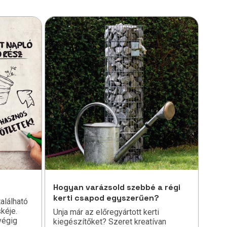
Hogyan varázsold szebbé a régi
kerti csapod egyszerűen?
alálható
kéje.
Unja már az előregyártott kerti
végig
kiegészítőket? Szeret kreatívan