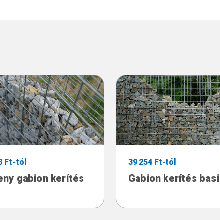
8 Ft-tól
39 254 Ft-tól
ny gabion kerítés
Gabion kerítés basi