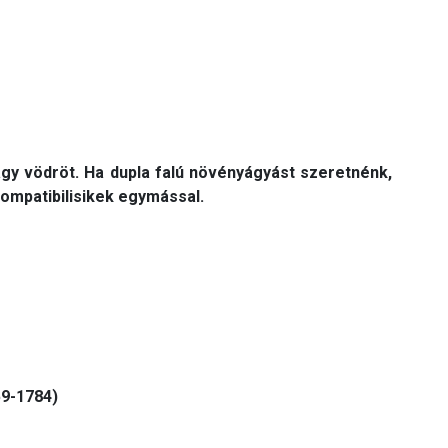
gy vödröt. Ha dupla falú növényágyást szeretnénk,
mpatibilisikek egymással.
59-1784)