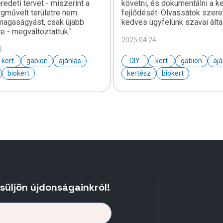
redeti tervet - miszerint a
követni, és dokumentálni a ke
egművelt területre nem
fejlődését. Olvassátok szeret
magaságyást, csak újabb
kedves ügyfelünk szavai álta
re - megváltoztattuk."
2025.04.24
3
kert
gabion
ajánlás
DIY
kert
gabion
ajá
biokert
kertész
biokert
esüljön újdonságainkról!