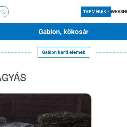
TERMÉKEK
WEBSH
Gabion, kőkosár
Gabion kerti elemek
ÁGYÁS