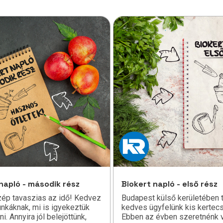
napló - második rész
Biokert napló - első rész
zép tavaszias az idő! Kedvez
Budapest külső kerületében t
unkáknak, mi is igyekeztük
kedves ügyfelünk kis kertecs
i. Annyira jól belejöttünk,
Ebben az évben szeretnénk 