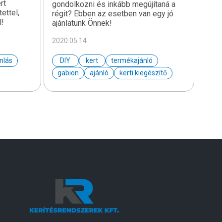
rt
gondolkozni és inkább megújítaná a
ettel,
régit? Ebben az esetben van egy jó
l!
ajánlatunk Önnek!
2020.05.14
nlás
DIY
kert
termékajánló
gabion
ajánló
kerti kiegészítő