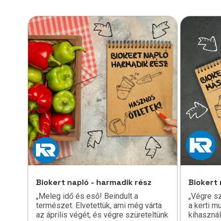
Biokert napló - harmadik rész
Biokert 
„Meleg idő és eső! Beindult a
„Végre s
természet. Elvetettük, ami még várta
a kerti m
az április végét, és végre szüreteltünk
kihasználn