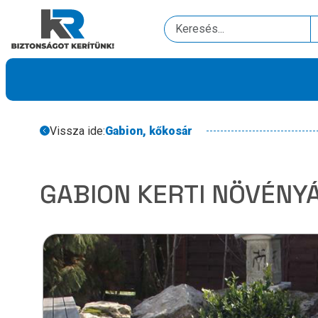
Vissza ide:
Gabion, kőkosár
GABION KERTI NÖVÉNY