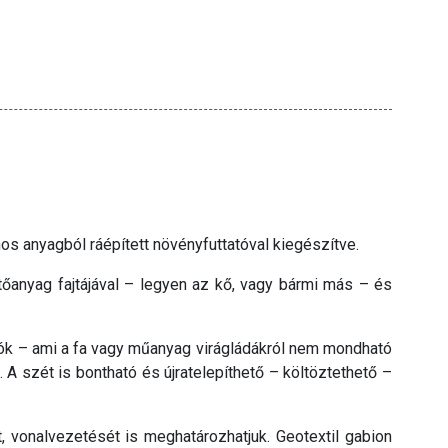
os anyagból ráépített növényfuttatóval kiegészítve.
tőanyag fajtájával – legyen az kő, vagy bármi más – és
iók – ami a fa vagy műanyag virágládákról nem mondható
A szét is bontható és újratelepíthető – költöztethető –
át, vonalvezetését is meghatározhatjuk. Geotextil gabion