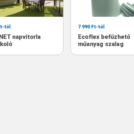
t-tól
7 990 Ft-tól
ET napvitorla
Ecoflex befűzhető
koló
műanyag szalag