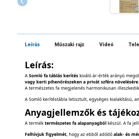
Leírás
Műszaki rajz
Videó
Tele
Leírás:
A
Somló fa táblás kerítés
kiváló ár‑érték arányú mego
vagy kerti pihenőrészeken a privát szféra növelésére
A természetes fa megjelenés harmonikusan illeszkedik a
A Somló kerítéstábla letisztult, egységes kialakítású,
Anyagjellemzők és tájékoz
A termék
természetes fa alapanyagból
készül. A fa je
Felhívjuk figyelmét
, hogy az ebből adódó
alak- és mé