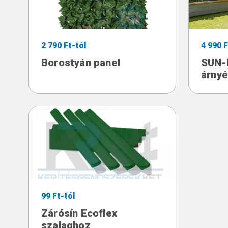
2 790 Ft-tól
4 990 F
Borostyán panel
SUN-N
árnyé
99 Ft-tól
Zárósín Ecoflex
szalaghoz