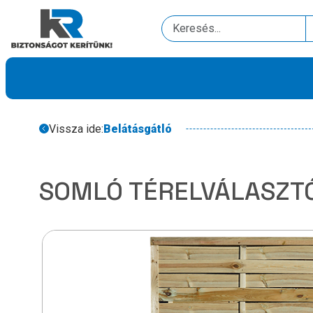
Vissza ide:
Belátásgátló
SOMLÓ TÉRELVÁLASZT