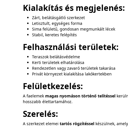
Kialakítás és megjelenés:
Zárt, belátásgátló szerkezet
Letisztult, egységes forma
Sima felületű, gondosan megmunkált lécek
Stabil, keretes felépítés
Felhasználási területek:
Teraszok belátásvédelme
Kerti területek elhatárolása
Rendezetlen vagy zavaró területek takarása
Privát környezet kialakítása lakókertekben
Felületkezelés:
A faelemek
magas nyomáson történő telítéssel
kerüln
hosszabb élettartamához.
Szerelés:
A szerkezet elemei
tartós rögzítéssel
készülnek, amely m