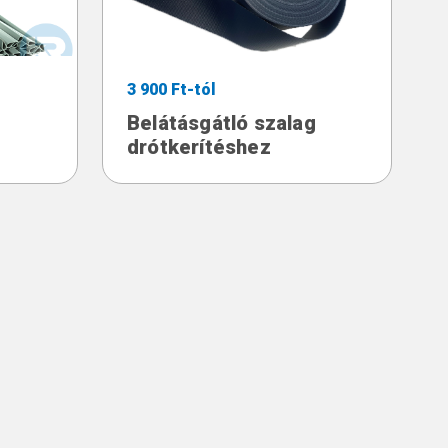
3 900 Ft-tól
Belátásgátló szalag
drótkerítéshez