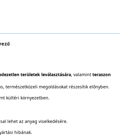
vező
ndezetlen területek leválasztására
, valamint
teraszon
us, természetközeli megoldásokat részesítik előnyben.
emt kültéri környezetben.
sal lehet az anyag viselkedésére.
ártási hibának.