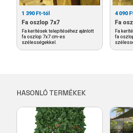
1 390 Ft-tól
4 090 F
Fa oszlop 7x7
Fa osz
Fa kerítések telepítéséhez ajánlott
Fa kerít
fa oszlop 7x7 cm-es
fa oszl
szélességekkel.
széless
HASONLÓ TERMÉKEK