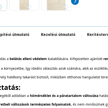
pítési útmutató
Kezelési útmutató
Kerítéster
ldás a
belátás elleni védelem
kialakítására. Kifejezetten ajánlott
re
.
 környezetbe, így ideális választás azok számára, akik az esztétik
 amely hatékony takarást biztosít, miközben otthonos hangulatot ter
tatás:
llegéből adódóan a
hőmérséklet és a páratartalom változása
hatás
retbeli változások természetes folyamatok
, és nem minősülnek gy