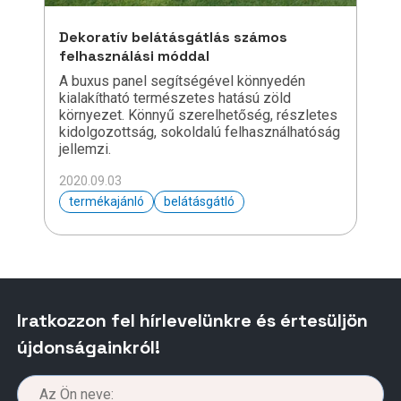
Dekoratív belátásgátlás számos
felhasználási móddal
A buxus panel segítségével könnyedén
kialakítható természetes hatású zöld
környezet. Könnyű szerelhetőség, részletes
kidolgozottság, sokoldalú felhasználhatóság
jellemzi.
2020.09.03
termékajánló
belátásgátló
Iratkozzon fel hírlevelünkre és értesüljön
újdonságainkról!