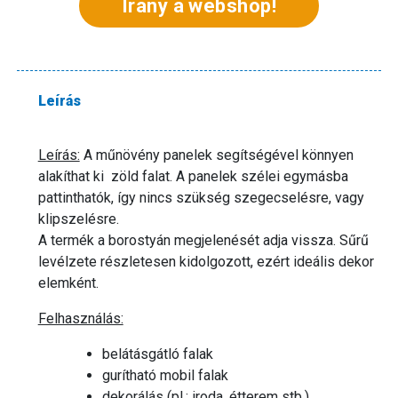
Irány a webshop!
Leírás
Leírás:
A műnövény panelek segítségével könnyen
alakíthat ki zöld falat. A panelek szélei egymásba
pattinthatók, így nincs szükség szegecselésre, vagy
klipszelésre.
A termék a borostyán megjelenését adja vissza. Sűrű
levélzete részletesen kidolgozott, ezért ideális dekor
elemként.
Felhasználás:
belátásgátló falak
gurítható mobil falak
dekorálás (pl.: iroda, étterem stb.)