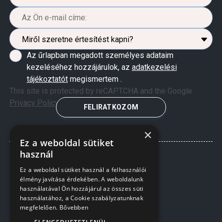
Az űrlapban megadott személyes adataim
kezeléséhez hozzájárulok, az
adatkezelési
tájékoztatót
megismertem .
This site is protected by reCAPTCHA and the Google
Privacy Policy
and
Terms of Service
apply.
FELIRATKOZOM
×
Ez a weboldal sütiket
használ
Ez a weboldal sütiket használ a felhasználói
élmény javítása érdekében. A weboldalunk
használatával Ön hozzájárul az összes süti
használatához, a Cookie szabályzatunknak
megfelelően.
Bővebben