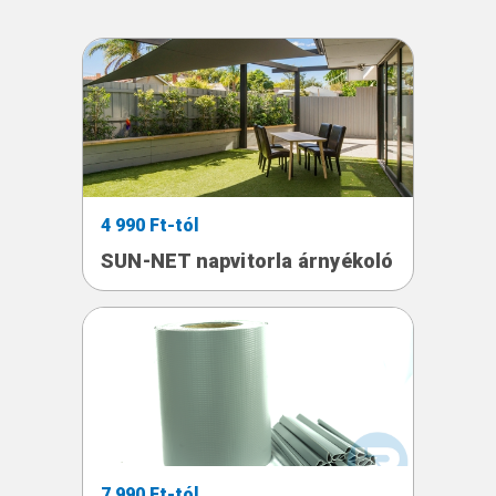
4 990 Ft-tól
SUN-NET napvitorla árnyékoló
7 990 Ft-tól