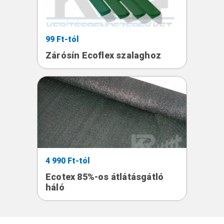
99 Ft-tól
Zárósín Ecoflex szalaghoz
4 990 Ft-tól
Ecotex 85%-os átlátásgátló
háló