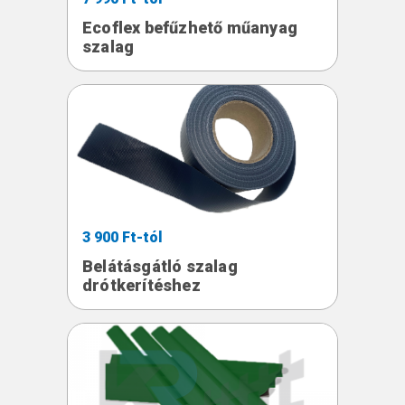
Ecoflex befűzhető műanyag
szalag
3 900 Ft-tól
Belátásgátló szalag
drótkerítéshez