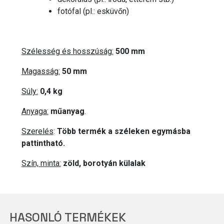
fotófal (pl.: esküvőn)
Szélesség és hosszúság:
500 mm
Magasság:
50 mm
Súly:
0,4 kg
Anyaga:
műanyag
.
Szerelés
:
Több termék a széleken egymásba
pattintható.
Szín, minta:
zöld, borotyán külalak
HASONLÓ TERMÉKEK