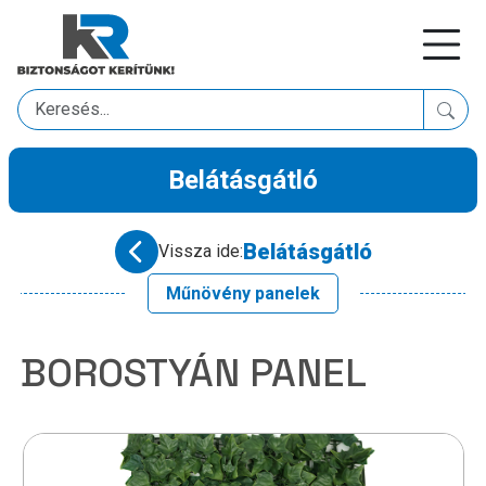
Belátásgátló
Belátásgátló
Vissza ide:
Műnövény panelek
BOROSTYÁN PANEL