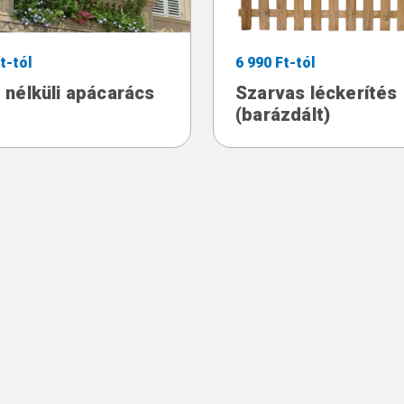
t-tól
6 990 Ft-tól
 nélküli apácarács
Szarvas léckerítés
(barázdált)