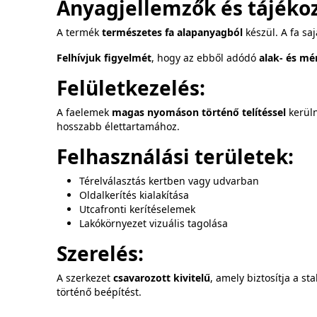
Anyagjellemzők és tájékoz
A termék
természetes fa alapanyagból
készül. A fa sa
Felhívjuk figyelmét
, hogy az ebből adódó
alak- és mé
Felületkezelés:
A faelemek
magas nyomáson történő telítéssel
kerüln
hosszabb élettartamához.
Felhasználási területek:
Térelválasztás kertben vagy udvarban
Oldalkerítés kialakítása
Utcafronti kerítéselemek
Lakókörnyezet vizuális tagolása
Szerelés:
A szerkezet
csavarozott kivitelű
, amely biztosítja a st
történő beépítést.