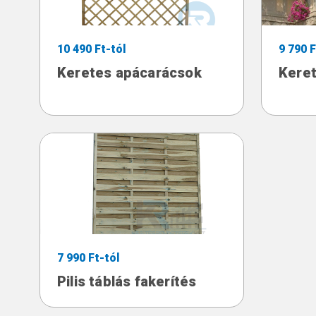
10 490 Ft-tól
9 790 F
Keretes apácarácsok
Keret
7 990 Ft-tól
Pilis táblás fakerítés