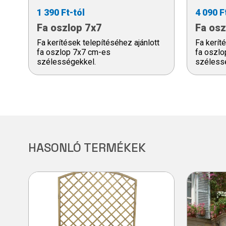
1 390 Ft-tól
4 090 F
Fa oszlop 7x7
Fa osz
Fa kerítések telepítéséhez ajánlott
Fa kerít
fa oszlop 7x7 cm-es
fa oszl
szélességekkel.
széless
HASONLÓ TERMÉKEK