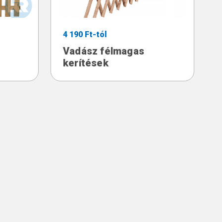
4 190 Ft-tól
Vadász félmagas
kerítések