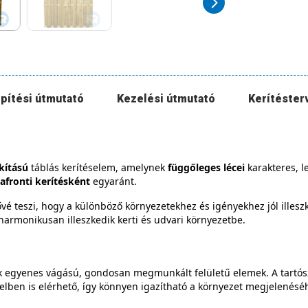
pítési útmutató
Kezelési útmutató
Kerítéster
akítású
táblás kerítéselem, amelynek
függőleges lécei
karakteres, le
afronti kerítésként
egyaránt.
etővé teszi, hogy a különböző környezetekhez és igényekhez jól ill
armonikusan illeszkedik kerti és udvari környezetbe.
ek egyenes vágású, gondosan megmunkált felületű elemek. A tartószer
elben is elérhető, így könnyen igazítható a környezet megjelenésé