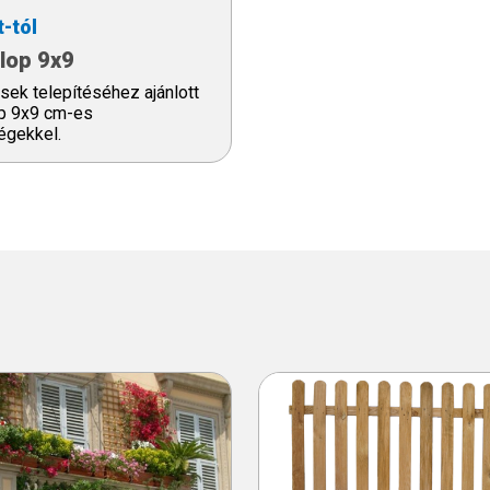
t-tól
lop 9x9
ések telepítéséhez ajánlott
op 9x9 cm-es
égekkel.