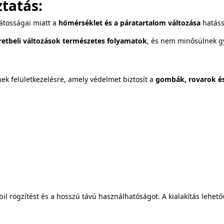
tatás:
játosságai miatt a
hőmérséklet és a páratartalom változása
hatáss
retbeli változások természetes folyamatok
, és nem minősülnek gy
ek felületkezelésre, amely védelmet biztosít a
gombák, rovarok és
abil rögzítést és a hosszú távú használhatóságot. A kialakítás lehető