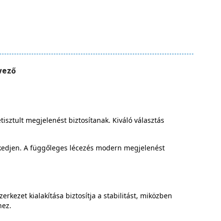
vező
tisztult megjelenést biztosítanak. Kiváló választás
eszkedjen. A függőleges lécezés modern megjelenést
kezet kialakítása biztosítja a stabilitást, miközben
hez.