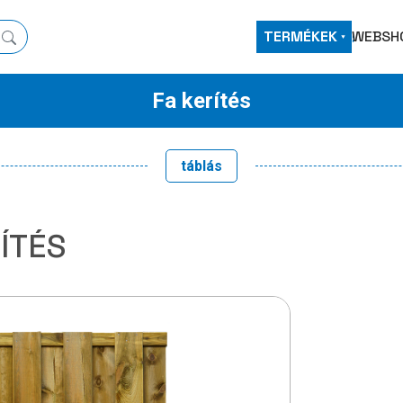
TERMÉKEK
WEBSH
Fa kerítés
táblás
ÍTÉS