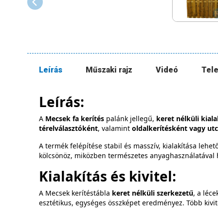
Leírás
Műszaki rajz
Videó
Tele
Leírás:
A
Mecsek fa kerítés
palánk jellegű,
keret nélküli kial
térelválasztóként
, valamint
oldalkerítésként vagy utc
A termék felépítése stabil és masszív, kialakítása leh
kölcsönöz, miközben természetes anyaghasználatával h
Kialakítás és kivitel:
A Mecsek kerítéstábla
keret nélküli szerkezetű
, a léc
esztétikus, egységes összképet eredményez. Több kivit