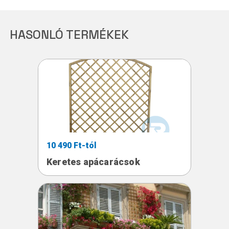
HASONLÓ TERMÉKEK
10 490 Ft-tól
Keretes apácarácsok