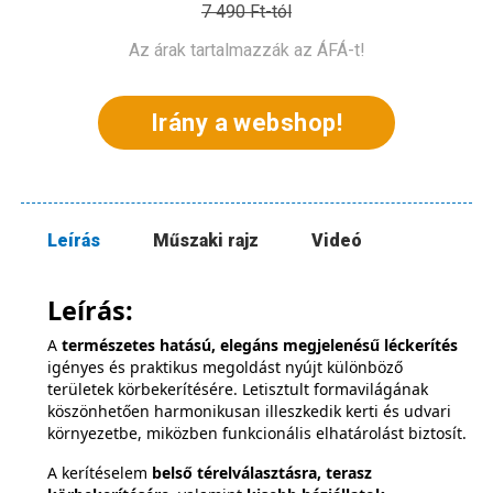
7 490 Ft-tól
Az árak tartalmazzák az ÁFÁ-t!
Irány a webshop!
Leírás
Műszaki rajz
Videó
Leírás:
A
természetes hatású, elegáns megjelenésű léckerítés
igényes és praktikus megoldást nyújt különböző
területek körbekerítésére. Letisztult formavilágának
köszönhetően harmonikusan illeszkedik kerti és udvari
környezetbe, miközben funkcionális elhatárolást biztosít.
A kerítéselem
belső térelválasztásra, terasz