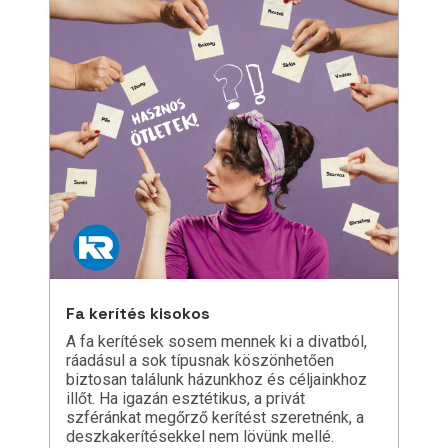
Fa kerítés kisokos
A fa kerítések sosem mennek ki a divatból,
ráadásul a sok típusnak köszönhetően
biztosan találunk házunkhoz és céljainkhoz
illőt. Ha igazán esztétikus, a privát
szféránkat megőrző kerítést szeretnénk, a
deszkakerítésekkel nem lövünk mellé.