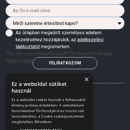
Az űrlapban megadott személyes adataim
kezeléséhez hozzájárulok, az
adatkezelési
tájékoztatót
megismertem .
This site is protected by reCAPTCHA and the Google
Privacy Policy
and
Terms of Service
apply.
FELIRATKOZOM
×
Ez a weboldal sütiket
használ
Ez a weboldal sütiket használ a felhasználói
élmény javítása érdekében. A weboldalunk
használatával Ön hozzájárul az összes süti
használatához, a Cookie szabályzatunknak
megfelelően.
Bővebben