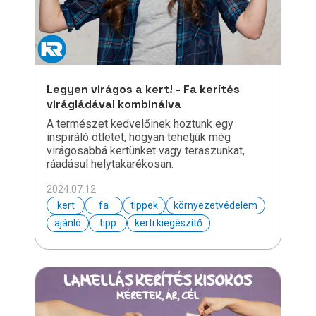
Legyen virágos a kert! - Fa kerítés
virágládával kombinálva
A természet kedvelőinek hoztunk egy
inspiráló ötletet, hogyan tehetjük még
virágosabbá kertünket vagy teraszunkat,
ráadásul helytakarékosan.
2024.07.12
kert
fa
tippek
környezetvédelem
ajánló
tipp
kerti kiegészítő