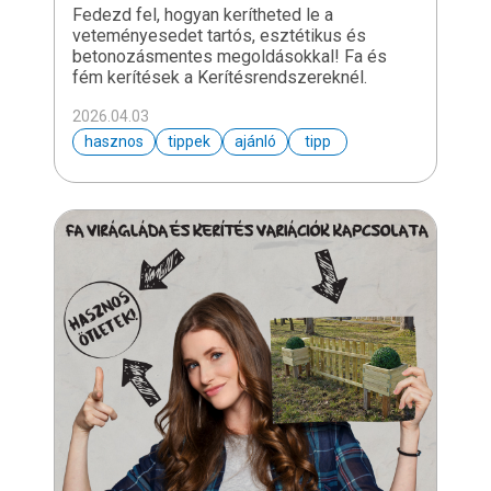
Fedezd fel, hogyan kerítheted le a
veteményesedet tartós, esztétikus és
betonozásmentes megoldásokkal! Fa és
fém kerítések a Kerítésrendszereknél.
2026.04.03
hasznos
tippek
ajánló
tipp