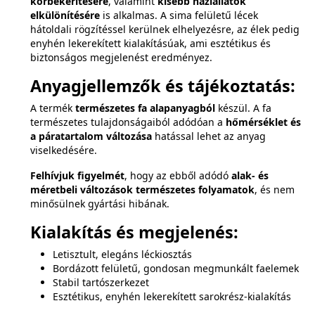
körbekerítésére
, valamint
kisebb háziállatok
elkülönítésére
is alkalmas. A sima felületű lécek
hátoldali rögzítéssel kerülnek elhelyezésre, az élek pedig
enyhén lekerekített kialakításúak, ami esztétikus és
biztonságos megjelenést eredményez.
Anyagjellemzők és tájékoztatás:
A termék
természetes fa alapanyagból
készül. A fa
természetes tulajdonságaiból adódóan a
hőmérséklet és
a páratartalom változása
hatással lehet az anyag
viselkedésére.
Felhívjuk figyelmét
, hogy az ebből adódó
alak- és
méretbeli változások természetes folyamatok
, és nem
minősülnek gyártási hibának.
Kialakítás és megjelenés:
Letisztult, elegáns léckiosztás
Bordázott felületű, gondosan megmunkált faelemek
Stabil tartószerkezet
Esztétikus, enyhén lekerekített sarokrész-kialakítás