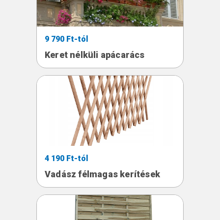
9 790 Ft-tól
Keret nélküli apácarács
4 190 Ft-tól
Vadász félmagas kerítések