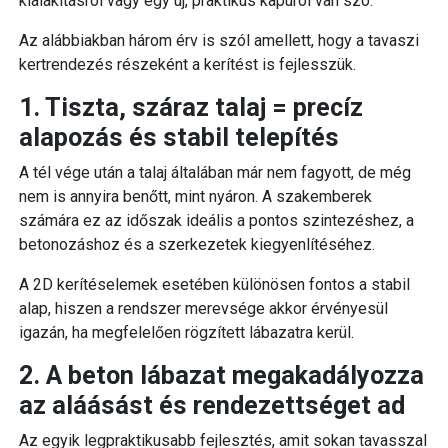
kialakításról vagy egy új, praktikus kapuról van szó.
Az alábbiakban három érv is szól amellett, hogy a tavaszi
kertrendezés részeként a kerítést is fejlesszük.
1. Tiszta, száraz talaj = precíz
alapozás és stabil telepítés
A tél vége után a talaj általában már nem fagyott, de még
nem is annyira benőtt, mint nyáron. A szakemberek
számára ez az időszak ideális a pontos szintezéshez, a
betonozáshoz és a szerkezetek kiegyenlítéséhez.
A 2D kerítéselemek esetében különösen fontos a stabil
alap, hiszen a rendszer merevsége akkor érvényesül
igazán, ha megfelelően rögzített lábazatra kerül.
2. A beton lábazat megakadályozza
az aláásást és rendezettséget ad
Az egyik legpraktikusabb fejlesztés, amit sokan tavasszal