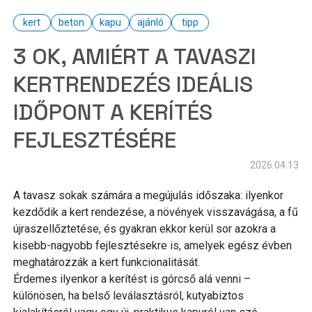
kertész
kerti kiegészítő
kiegészítő
kiegészítők
kert
beton
kapu
ajánló
tipp
környezetvédelem
lábazat
mobilkerítés
3 OK, AMIÉRT A TAVASZI
összehasonlítás
projektbemutató
szerelés
KERTRENDEZÉS IDEÁLIS
tekercses
telepítés
termékajánló
tipp
tippek
IDŐPONT A KERÍTÉS
újrahasznosítás
vadháló
videó
wpc
FEJLESZTÉSÉRE
2026.04.13
A tavasz sokak számára a megújulás időszaka: ilyenkor
kezdődik a kert rendezése, a növények visszavágása, a fű
újraszellőztetése, és gyakran ekkor kerül sor azokra a
kisebb-nagyobb fejlesztésekre is, amelyek egész évben
meghatározzák a kert funkcionalitását.
Érdemes ilyenkor a kerítést is górcső alá venni –
különösen, ha belső leválasztásról, kutyabiztos