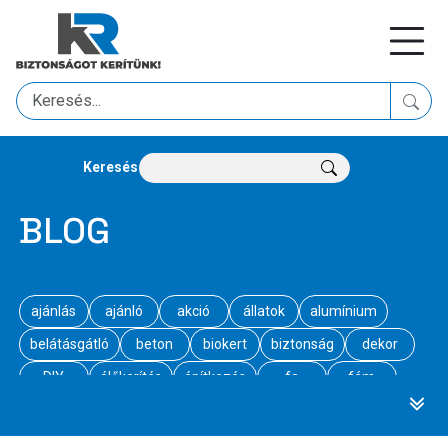
Keresés
BLOG
ajánlás
ajánló
akció
állatok
alumínium
belátásgátló
beton
biokert
biztonság
dekor
DIY
élőkerítés
építkezés
fa
fém
gabion
gyerekek
hasznos
hírek
információ
jog
kapu
kennel
képajánló
kert