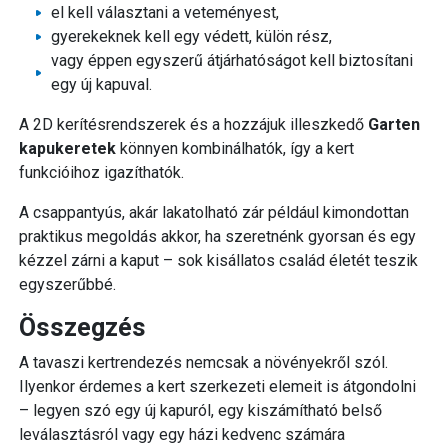
el kell választani a veteményest,
gyerekeknek kell egy védett, külön rész,
vagy éppen egyszerű átjárhatóságot kell biztosítani
egy új kapuval.
A 2D kerítésrendszerek és a hozzájuk illeszkedő
Garten
kapukeretek
könnyen kombinálhatók, így a kert
funkcióihoz igazíthatók.
A csappantyús, akár lakatolható zár például kimondottan
praktikus megoldás akkor, ha szeretnénk gyorsan és egy
kézzel zárni a kaput – sok kisállatos család életét teszik
egyszerűbbé.
Összegzés
A tavaszi kertrendezés nemcsak a növényekről szól.
Ilyenkor érdemes a kert szerkezeti elemeit is átgondolni
– legyen szó egy új kapuról, egy kiszámítható belső
leválasztásról vagy egy házi kedvenc számára