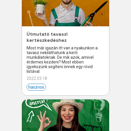
Útmutató tavaszi
kertészkedéshez
Most már igazán itt van a nyakunkon a
tavasz nekiláthatunk a kerti
munkálatoknak. De mik azok, amivel
érdemes kezdeni? Most ebben
igyekszünk segíteni önnek egy rövid
listával.
2022.03.18
hasznos