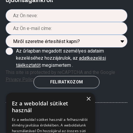
újdonságainkról!
Az űrlapban megadott személyes adataim
kezeléséhez hozzájárulok, az
adatkezelési
tájékoztatót
megismertem .
This site is protected by reCAPTCHA and the Google
Privacy Policy
and
Terms of Service
apply.
FELIRATKOZOM
×
Ez a weboldal sütiket
használ
Ez a weboldal sütiket használ a felhasználói
élmény javítása érdekében. A weboldalunk
használatával Ön hozzájárul az összes süti