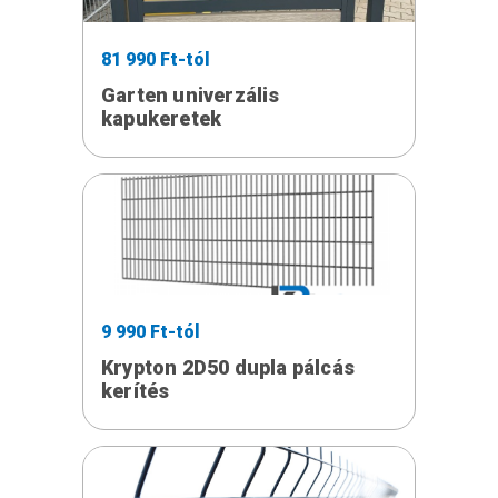
81 990 Ft-tól
Garten univerzális
kapukeretek
9 990 Ft-tól
Krypton 2D50 dupla pálcás
kerítés