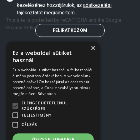
kezeléséhez hozzájárulok, az
adatkezelési
tájékoztatót
megismertem .
This site is protected by reCAPTCHA and the Google
Privacy Policy
and
Terms of Service
apply.
FELIRATKOZOM
×
Ez a weboldal sütiket
használ
Ez a weboldal sütiket használ a felhasználói
élmény javítása érdekében. A weboldalunk
használatával Ön hozzájárul az összes süti
használatához, a Cookie szabályzatunknak
megfelelően.
Bővebben
ELENGEDHETETLENÜL
SZÜKSÉGES
TELJESÍTMÉNY
INFORMÁCIÓK
CÉLZÁS
RÓLUNK
KERÍTÉSEK TELEPÍTÉSE
ÖSSZES ELFOGADÁSA