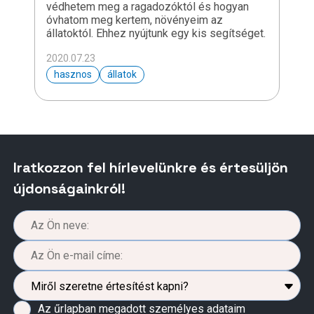
védhetem meg a ragadozóktól és hogyan
óvhatom meg kertem, növényeim az
állatoktól. Ehhez nyújtunk egy kis segítséget.
2020.07.23
hasznos
állatok
Iratkozzon fel hírlevelünkre és értesüljön
újdonságainkról!
Az űrlapban megadott személyes adataim