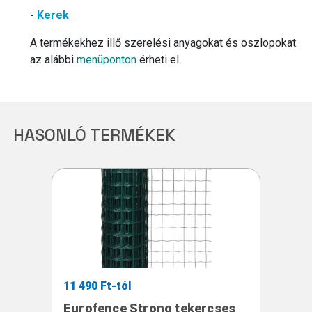
-
Kerek
A termékekhez illő szerelési anyagokat és oszlopokat
az alábbi
menüponton
érheti el.
HASONLÓ TERMÉKEK
11 490 Ft-tól
Eurofence Strong tekercses