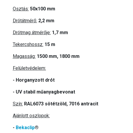
Osztás:
50x100 mm
Drótátmérő:
2,2 mm
Drótmag átmérője:
1,7 mm
Tekercshossz:
15 m
Magasság:
1500 mm, 1800 mm
Felületvédelem:
- Horganyzott drót
- UV stabil műanyagbevonat
Szín:
RAL6073 sötétzöld, 7016 antracit
Ajánlott oszlopok:
-
Bekaclip
®