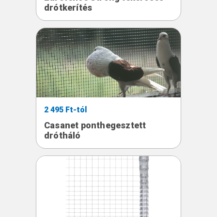
drótkerítés
2 495 Ft-tól
Casanet ponthegesztett
drótháló