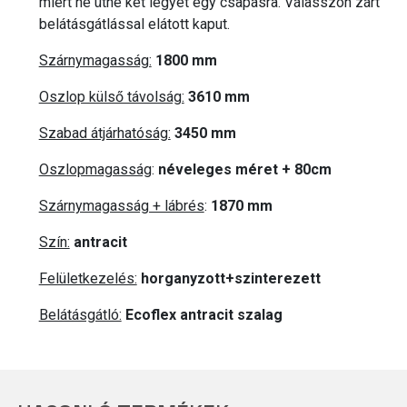
miért ne ütne két legyet egy csapásra. Válasszon zárt
belátásgátlással elátott kaput.
Szárnymagasság:
1800 mm
Oszlop külső távolság:
3610 mm
Szabad átjárhatóság:
3450 mm
Oszlopmagasság
:
néveleges méret + 80cm
Szárnymagasság + lábrés
:
1870 mm
Szín:
antracit
Felületkezelés:
horganyzott+szinterezett
Belátásgátló:
Ecoflex antracit szalag