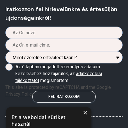
Iratkozzon fel hírlevelünkre és értesüljön
újdonságainkról!
Az űrlapban megadott személyes adataim
kezeléséhez hozzájárulok, az
adatkezelési
tájékoztatót
megismertem .
This site is protected by reCAPTCHA and the Google
Privacy Policy
and
Terms of Service
apply.
FELIRATKOZOM
×
Ez a weboldal sütiket
használ