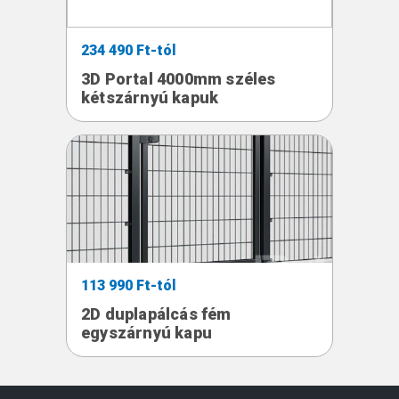
234 490 Ft-tól
3D Portal 4000mm széles
kétszárnyú kapuk
113 990 Ft-tól
2D duplapálcás fém
egyszárnyú kapu