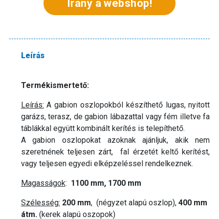
Irány a webshop!
Leírás
Termékismertető:
Leírás:
A gabion oszlopokból készíthető lugas, nyitott
garázs, terasz, de gabion lábazattal vagy fém illetve fa
táblákkal együtt kombinált kerítés is telepíthető.
A gabion oszlopokat azoknak ajánljuk, akik nem
szeretnének teljesen zárt, fal érzetét keltő kerítést,
vagy teljesen egyedi elképzeléssel rendelkeznek.
Magasságok
:
1100 mm, 1700 mm
Szélesség:
200 mm
, (négyzet alapú oszlop),
400 mm
átm.
(kerek alapú oszopok)