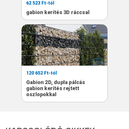
62 523 Ft-tól
gabion kerítés 3D ráccsal
120 652 Ft-tól
Gabion 2D, dupla pálcás
gabion kerítés rejtett
oszlopokkal