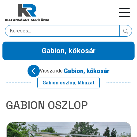
Gabion, kőkosár
Gabion, kőkosár
Vissza ide:
Gabion oszlop, lábazat
GABION OSZLOP