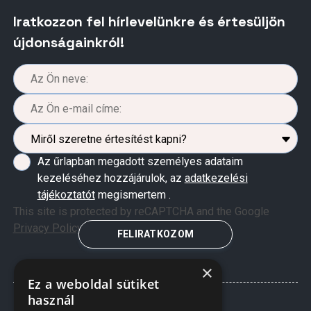
Iratkozzon fel hírlevelünkre és értesüljön
újdonságainkról!
Az űrlapban megadott személyes adataim
kezeléséhez hozzájárulok, az
adatkezelési
tájékoztatót
megismertem .
This site is protected by reCAPTCHA and the Google
Privacy Policy
and
Terms of Service
apply.
FELIRATKOZOM
×
Ez a weboldal sütiket
használ