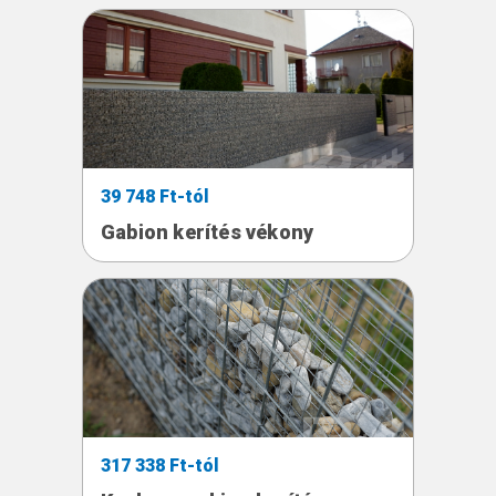
39 748 Ft-tól
Gabion kerítés vékony
317 338 Ft-tól