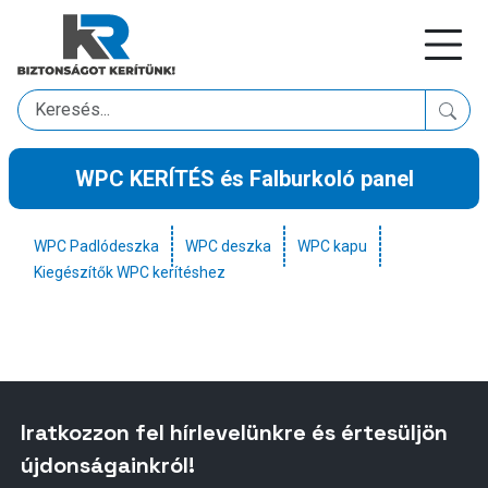
WPC KERÍTÉS és Falburkoló panel
WPC Padlódeszka
WPC deszka
WPC kapu
Kiegészítők WPC kerítéshez
Iratkozzon fel hírlevelünkre és értesüljön
újdonságainkról!