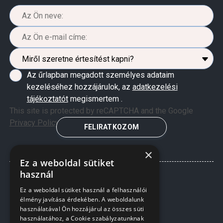
Az űrlapban megadott személyes adataim
kezeléséhez hozzájárulok, az
adatkezelési
tájékoztatót
megismertem .
This site is protected by reCAPTCHA and the Google
Privacy Policy
and
Terms of Service
apply.
FELIRATKOZOM
×
Ez a weboldal sütiket
használ
Ez a weboldal sütiket használ a felhasználói
élmény javítása érdekében. A weboldalunk
használatával Ön hozzájárul az összes süti
használatához, a Cookie szabályzatunknak