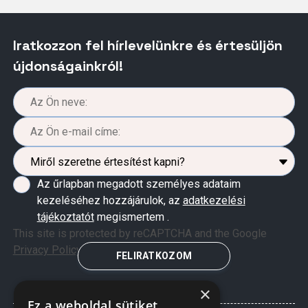
Iratkozzon fel hírlevelünkre és értesüljön
újdonságainkról!
Az űrlapban megadott személyes adataim
kezeléséhez hozzájárulok, az
adatkezelési
tájékoztatót
megismertem .
This site is protected by reCAPTCHA and the Google
Privacy Policy
and
Terms of Service
apply.
FELIRATKOZOM
×
Ez a weboldal sütiket