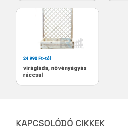
24 990 Ft-tól
virágláda, növényágyás
ráccsal
KAPCSOLÓDÓ CIKKEK