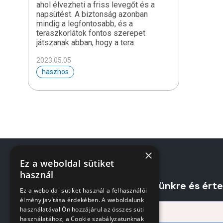
ahol élvezheti a friss levegőt és a
napsütést. A biztonság azonban
mindig a legfontosabb, és a
teraszkorlátok fontos szerepet
játszanak abban, hogy a tera
2023.05.05
hasznos
×
Ez a weboldal sütiket
használ
Iratkozzon fel hírlevelünkre és ért
Ez a weboldal sütiket használ a felhasználói
élmény javítása érdekében. A weboldalunk
használatával Ön hozzájárul az összes süti
használatához, a Cookie szabályzatunknak