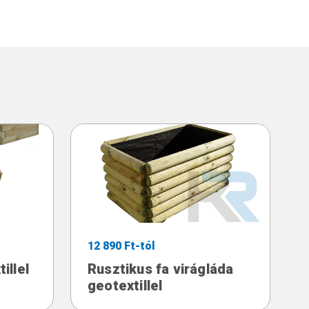
12 890 Ft-tól
illel
Rusztikus fa virágláda
geotextillel