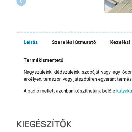
Leírás
Szerelési útmutató
Kezelési
Termékismertető:
Nagyszüleink, dédszüleink szobáját vagy egy ódon h
erkélyen, teraszon vagy játszótéren egyaránt termés
A padló mellett azonban készíthetünk belőle
kutyak
KIEGÉSZÍTŐK