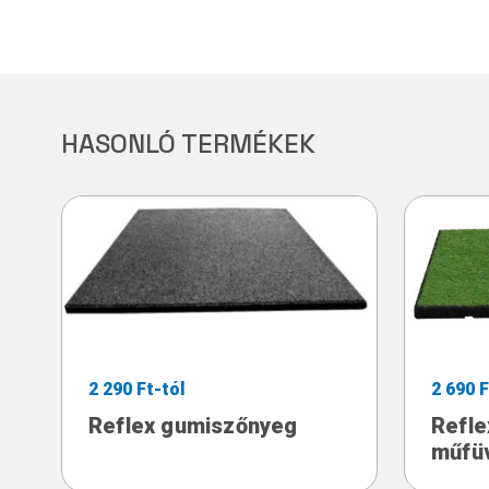
HASONLÓ TERMÉKEK
2 290 Ft-tól
2 690 F
Reflex gumiszőnyeg
Refle
műfü