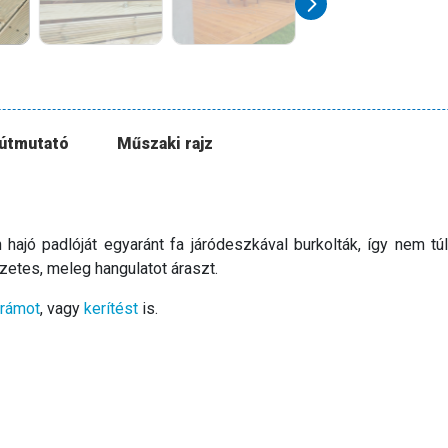
 útmutató
Műszaki rajz
ajó padlóját egyaránt fa járódeszkával burkolták, így nem túl
zetes, meleg hangulatot áraszt.
arámot
, vagy
kerítést
is.