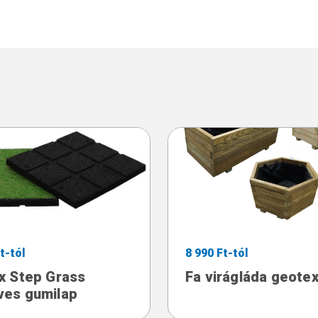
t-tól
8 990 Ft-tól
x Step Grass
Fa virágláda geotext
ves gumilap