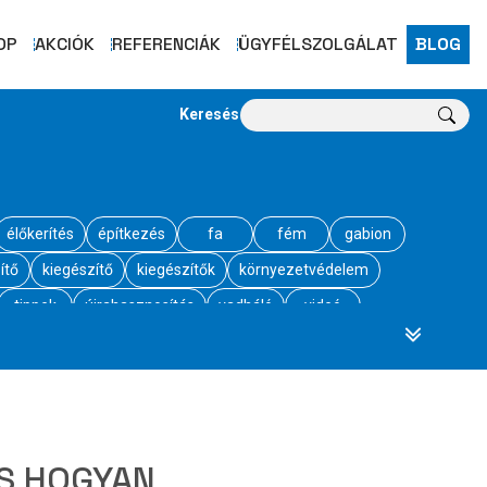
OP
AKCIÓK
REFERENCIÁK
ÜGYFÉLSZOLGÁLAT
BLOG
Keresés
élőkerítés
építkezés
fa
fém
gabion
ítő
kiegészítő
kiegészítők
környezetvédelem
tippek
újrahasznosítás
vadháló
videó
ÉS HOGYAN