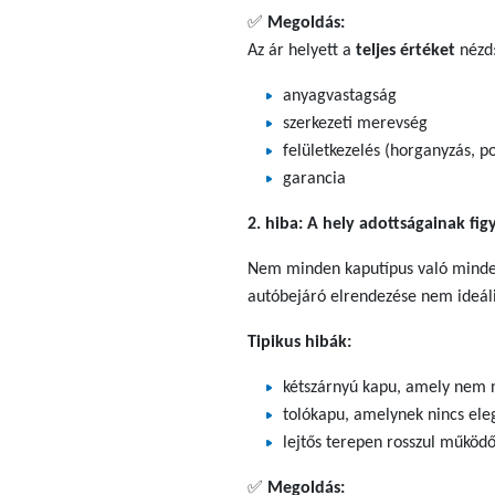
✅
Megoldás:
Az ár helyett a
teljes értéket
nézd
anyagvastagság
szerkezeti merevség
felületkezelés (horganyzás, p
garancia
2. hiba: A hely adottságainak fi
Nem minden kaputípus való minden
autóbejáró elrendezése nem ideáli
Tipikus hibák:
kétszárnyú kapu, amely nem ny
tolókapu, amelynek nincs ele
lejtős terepen rosszul működ
✅
Megoldás: