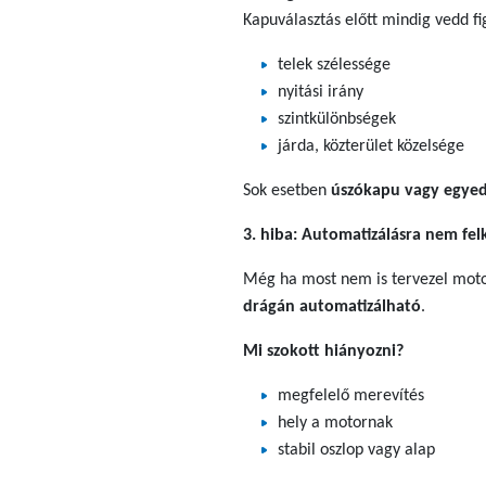
Kapuválasztás előtt mindig vedd f
telek szélessége
nyitási irány
szintkülönbségek
járda, közterület közelsége
Sok esetben
úszókapu vagy egye
3. hiba: Automatizálásra nem fel
Még ha most nem is tervezel mot
drágán automatizálható
.
Mi szokott hiányozni?
megfelelő merevítés
hely a motornak
stabil oszlop vagy alap