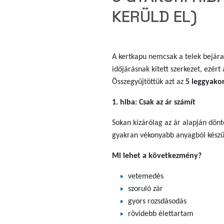
KERÜLD EL)
A kertkapu nemcsak a telek bejára
időjárásnak kitett szerkezet, ezér
Összegyűjtöttük azt az
5 leggyako
1. hiba: Csak az ár számít
Sokan kizárólag az ár alapján dön
gyakran vékonyabb anyagból készü
Mi lehet a következmény?
vetemedés
szoruló zár
gyors rozsdásodás
rövidebb élettartam