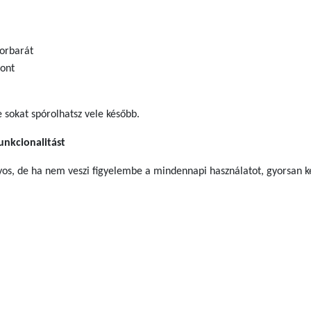
orbarát
pont
e sokat spórolhatsz vele később.
funkcionalitást
nyos, de ha nem veszi figyelembe a mindennapi használatot, gyorsan 