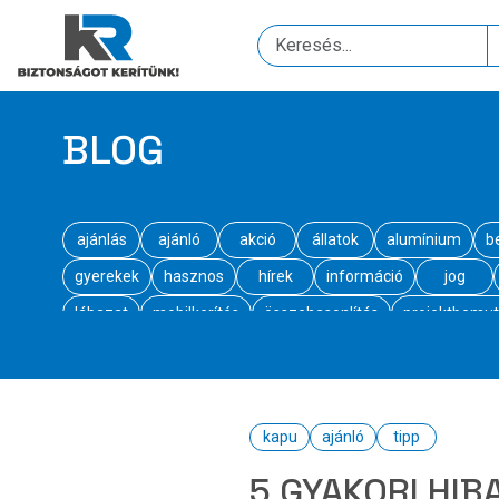
BLOG
ajánlás
ajánló
akció
állatok
alumínium
b
gyerekek
hasznos
hírek
információ
jog
lábazat
mobilkerítés
összehasonlítás
projektbemut
wpc
kapu
ajánló
tipp
5 GYAKORI HI