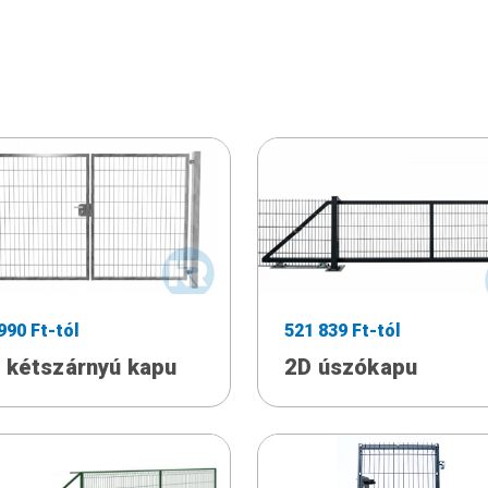
990 Ft-tól
521 839 Ft-tól
 kétszárnyú kapu
2D úszókapu