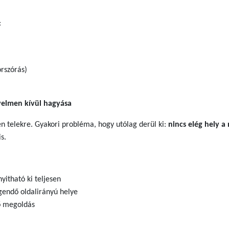
:
orszórás)
gyelmen kívül hagyása
 telekre. Gyakori probléma, hogy utólag derül ki:
nincs elég hely a
s.
itható ki teljesen
gendő oldalirányú helye
ő megoldás