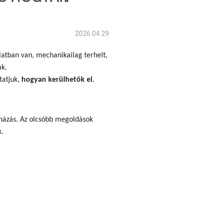
2026.04.29
latban van, mechanikailag terhelt,
ak.
tatjuk,
hogyan kerülhetők el
.
házás. Az olcsóbb megoldások
k.