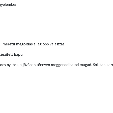
igyelembe:
di méretű megoldás
a legjobb választás.
készített kapu
oros nyitást, a jövőben könnyen meggondolhatod magad. Sok kapu a