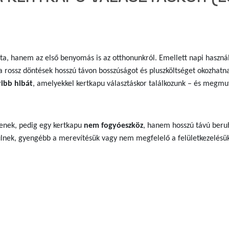
ta, hanem az első benyomás is az otthonunkról. Emellett napi haszná
t a rossz döntések hosszú távon bosszúságot és pluszköltséget okozhatn
ribb hibát
, amelyekkel kertkapu választáskor találkozunk – és megmu
tenek, pedig egy kertkapu
nem fogyóeszköz
, hanem hosszú távú beru
lnek, gyengébb a merevítésük vagy nem megfelelő a felületkezelésü