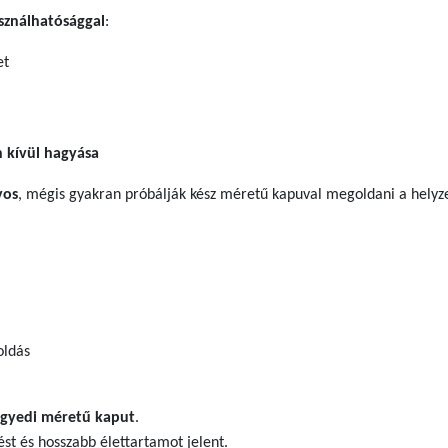
sználhatósággal
:
et
n kívül hagyása
yos
, mégis gyakran próbálják kész méretű kapuval megoldani a hely
oldás
gyedi méretű kaput
.
ést és hosszabb élettartamot jelent.