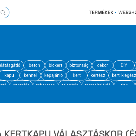
TERMÉKEK
WEBSH
elátásgátló
beton
biokert
biztonság
dekor
DIY
kapu
kennel
képajánló
kert
kertész
kerti kiegész
ató
szerelés
tekercses
telepítés
termékajánló
tipp
BA KERTKAPU VÁLASZTÁSKOR (