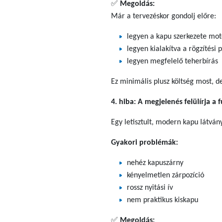
✅
Megoldás:
Már a tervezéskor gondolj előre:
legyen a kapu szerkezete mot
legyen kialakítva a rögzítési 
legyen megfelelő teherbírás
Ez minimális plusz költség most, d
4. hiba: A megjelenés felülírja a 
Egy letisztult, modern kapu látvá
Gyakori problémák:
nehéz kapuszárny
kényelmetlen zárpozíció
rossz nyitási ív
nem praktikus kiskapu
✅
Megoldás: