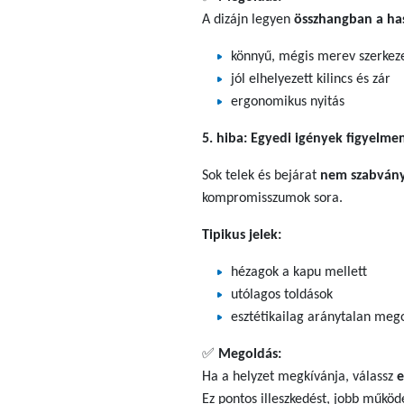
A dizájn legyen
összhangban a ha
könnyű, mégis merev szerkez
jól elhelyezett kilincs és zár
ergonomikus nyitás
5. hiba: Egyedi igények figyelme
Sok telek és bejárat
nem szabván
kompromisszumok sora.
Tipikus jelek:
hézagok a kapu mellett
utólagos toldások
esztétikailag aránytalan meg
✅
Megoldás:
Ha a helyzet megkívánja, válassz
e
Ez pontos illeszkedést, jobb működ